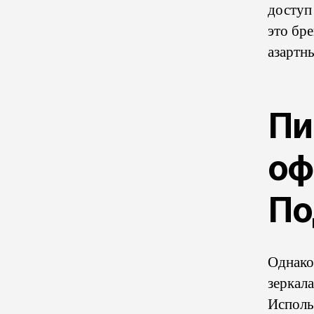
доступ 
это бр
азартн
Пи
оф
По
Однако
зеркал
Исполь