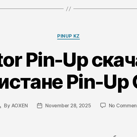
Categories
PINUP KZ
tor Pin-Up скач
истане Pin-Up 
By
AOXEN
November 28, 2025
No Commen
Post
Post
author
date