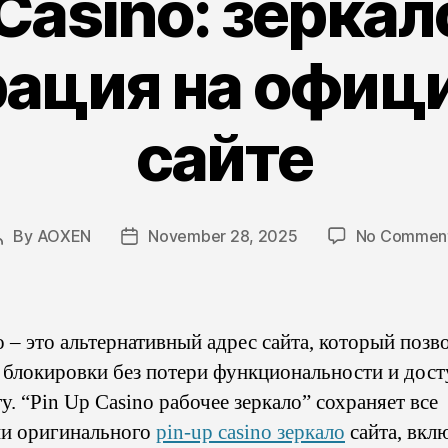
Casino: зеркал
рация на офиц
сайте
By
AOXEN
November 28, 2025
No Commen
Post
Post
author
date
 – это альтернативный адрес сайта, который позв
 блокировки без потери функциональности и дост
у. “Pin Up Casino рабочее зеркало” сохраняет все
и оригинального
pin-up casino зеркало
сайта, вкл