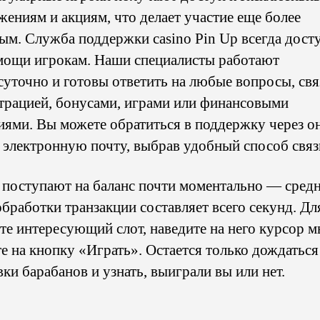
жениям и акциям, что делает участие еще более
ым. Служба поддержки casino Pin Up всегда дост
мощи игрокам. Наши специалисты работают
суточно и готовы ответить на любые вопросы, св
страцией, бонусами, играми или финансовыми
иями. Вы можете обратиться в поддержку через о
и электронную почту, выбрав удобный способ связ
 поступают на баланс почти моментально — сред
бработки транзакции составляет всего секунд. Дл
те интересующий слот, наведите на него курсор 
е на кнопку «Играть». Остается только дождаться
ки барабанов и узнать, выиграли вы или нет.