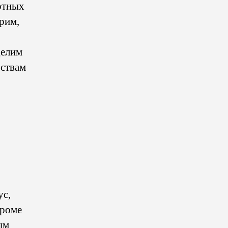
ртных
рим,
делим
ествам
ус,
Кроме
ым