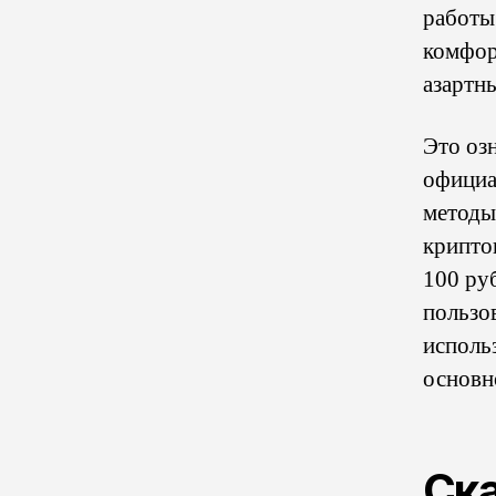
работы
комфор
азартн
Это озн
официа
методы
крипто
100 ру
пользо
использ
основн
Ска