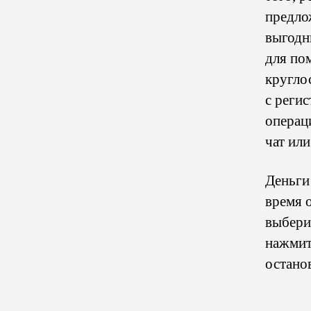
предло
выгодн
для по
кругло
с реги
операц
чат ил
Деньги
время о
выбери
нажмит
останов