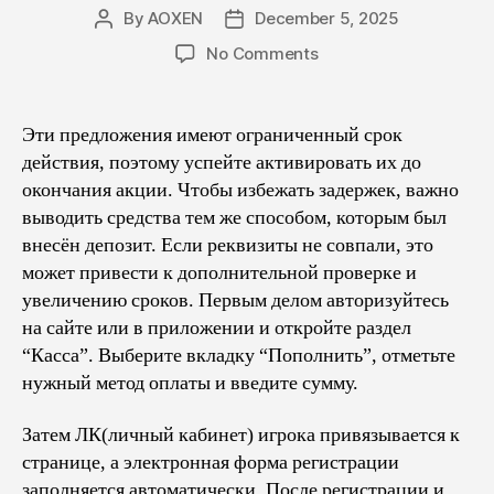
By
AOXEN
December 5, 2025
Post
Post
author
date
on
No Comments
Mostbet
официальный
сайт
Эти предложения имеют ограниченный срок
Зеркало
действия, поэтому успейте активировать их до
казино
окончания акции. Чтобы избежать задержек, важно
Mostbet
выводить средства тем же способом, которым был
Промокод
внесён депозит. Если реквизиты не совпали, это
MST777
может привести к дополнительной проверке и
увеличению сроков. Первым делом авторизуйтесь
на сайте или в приложении и откройте раздел
“Касса”. Выберите вкладку “Пополнить”, отметьте
нужный метод оплаты и введите сумму.
Затем ЛК(личный кабинет) игрока привязывается к
странице, а электронная форма регистрации
заполняется автоматически. После регистрации и