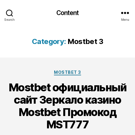
Content
Search
Menu
Category:
Mostbet 3
Categories
MOSTBET 3
Mostbet официальный
сайт Зеркало казино
Mostbet Промокод
MST777