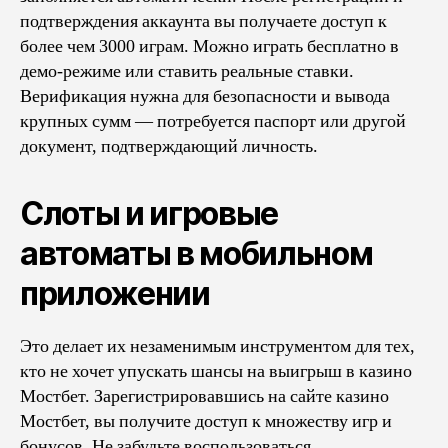
подтверждения аккаунта вы получаете доступ к
более чем 3000 играм. Можно играть бесплатно в
демо-режиме или ставить реальные ставки.
Верификация нужна для безопасности и вывода
крупных сумм — потребуется паспорт или другой
документ, подтверждающий личность.
Слоты и игровые
автоматы в мобильном
приложении
Это делает их незаменимым инструментом для тех,
кто не хочет упускать шансы на выигрыш в казино
Мостбет. Зарегистрировавшись на сайте казино
Мостбет, вы получите доступ к множеству игр и
бонусов. Не забудьте воспользоваться