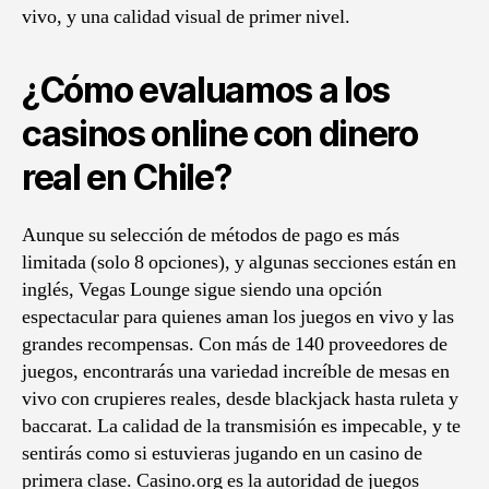
vivo, y una calidad visual de primer nivel.
¿Cómo evaluamos a los
casinos online con dinero
real en Chile?
Aunque su selección de métodos de pago es más
limitada (solo 8 opciones), y algunas secciones están en
inglés, Vegas Lounge sigue siendo una opción
espectacular para quienes aman los juegos en vivo y las
grandes recompensas. Con más de 140 proveedores de
juegos, encontrarás una variedad increíble de mesas en
vivo con crupieres reales, desde blackjack hasta ruleta y
baccarat. La calidad de la transmisión es impecable, y te
sentirás como si estuvieras jugando en un casino de
primera clase. Casino.org es la autoridad de juegos