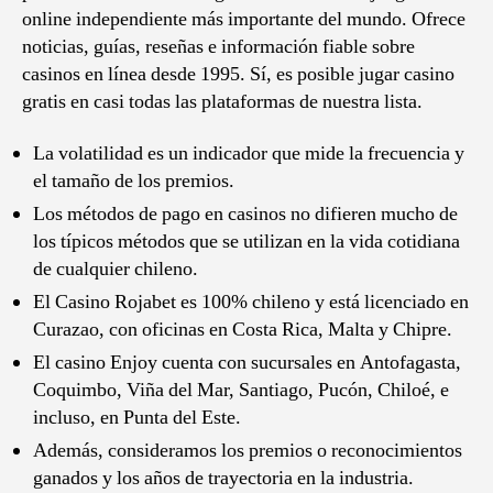
online independiente más importante del mundo. Ofrece
noticias, guías, reseñas e información fiable sobre
casinos en línea desde 1995. Sí, es posible jugar casino
gratis en casi todas las plataformas de nuestra lista.
La volatilidad es un indicador que mide la frecuencia y
el tamaño de los premios.
Los métodos de pago en casinos no difieren mucho de
los típicos métodos que se utilizan en la vida cotidiana
de cualquier chileno.
El Casino Rojabet es 100% chileno y está licenciado en
Curazao, con oficinas en Costa Rica, Malta y Chipre.
El casino Enjoy cuenta con sucursales en Antofagasta,
Coquimbo, Viña del Mar, Santiago, Pucón, Chiloé, e
incluso, en Punta del Este.
Además, consideramos los premios o reconocimientos
ganados y los años de trayectoria en la industria.