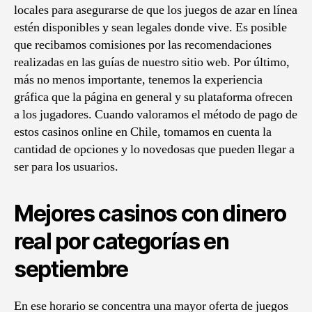
locales para asegurarse de que los juegos de azar en línea
estén disponibles y sean legales donde vive. Es posible
que recibamos comisiones por las recomendaciones
realizadas en las guías de nuestro sitio web. Por último,
más no menos importante, tenemos la experiencia
gráfica que la página en general y su plataforma ofrecen
a los jugadores. Cuando valoramos el método de pago de
estos casinos online en Chile, tomamos en cuenta la
cantidad de opciones y lo novedosas que pueden llegar a
ser para los usuarios.
Mejores casinos con dinero
real por categorías en
septiembre
En ese horario se concentra una mayor oferta de juegos