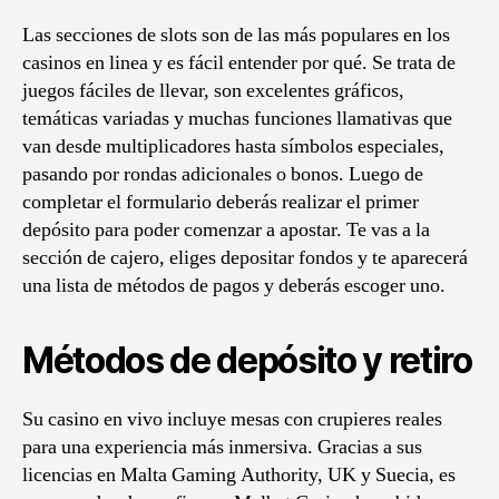
Las secciones de slots son de las más populares en los
casinos en linea y es fácil entender por qué. Se trata de
juegos fáciles de llevar, son excelentes gráficos,
temáticas variadas y muchas funciones llamativas que
van desde multiplicadores hasta símbolos especiales,
pasando por rondas adicionales o bonos. Luego de
completar el formulario deberás realizar el primer
depósito para poder comenzar a apostar. Te vas a la
sección de cajero, eliges depositar fondos y te aparecerá
una lista de métodos de pagos y deberás escoger uno.
Métodos de depósito y retiro
Su casino en vivo incluye mesas con crupieres reales
para una experiencia más inmersiva. Gracias a sus
licencias en Malta Gaming Authority, UK y Suecia, es