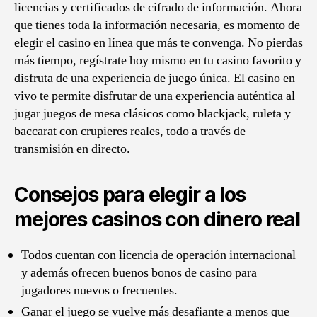
licencias y certificados de cifrado de información. Ahora
que tienes toda la información necesaria, es momento de
elegir el casino en línea que más te convenga. No pierdas
más tiempo, regístrate hoy mismo en tu casino favorito y
disfruta de una experiencia de juego única. El casino en
vivo te permite disfrutar de una experiencia auténtica al
jugar juegos de mesa clásicos como blackjack, ruleta y
baccarat con crupieres reales, todo a través de
transmisión en directo.
Consejos para elegir a los
mejores casinos con dinero real
Todos cuentan con licencia de operación internacional
y además ofrecen buenos bonos de casino para
jugadores nuevos o frecuentes.
Ganar el juego se vuelve más desafiante a menos que