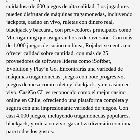
cuidadosa de 600 juegos de alta calidad. Los jugadores
pueden disfrutar de máquinas tragamonedas, incluyendo
jackpots, casino en vivo, ruletas con dinero real,
blackjack y baccarat, con proveedores principales como
Microgaming que aseguran horas de diversión. Con más
de 1.000 juegos de casino en línea, Rojabet se centra en
ofrecer calidad sobre cantidad, con más de 25
proveedores de software líderes como iSoftbet,
Evolution y Play’n Go. Encontrarás una variedad de
máquinas tragamonedas, juegos con bote progresivo,
juegos de mesa como ruleta y blackjack, y un casino en
vivo. CasiGo CL es reconocido como el mejor casino
online en Chile, ofreciendo una plataforma completa y
segura con una impresionante variedad de juegos. Con
casi 4.000 juegos, incluyendo tragamonedas populares,
blackjack, y ruleta en vivo, garantiza diversión continua
para todos los gustos.