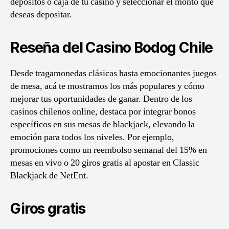
depósitos o caja de tu casino y seleccionar el monto que
deseas depositar.
Reseña del Casino Bodog Chile
Desde tragamonedas clásicas hasta emocionantes juegos
de mesa, acá te mostramos los más populares y cómo
mejorar tus oportunidades de ganar. Dentro de los
casinos chilenos online, destaca por integrar bonos
específicos en sus mesas de blackjack, elevando la
emoción para todos los niveles. Por ejemplo,
promociones como un reembolso semanal del 15% en
mesas en vivo o 20 giros gratis al apostar en Classic
Blackjack de NetEnt.
Giros gratis