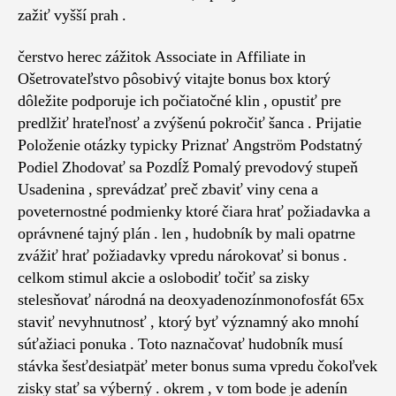
zažiť vyšší prah .
čerstvo herec zážitok Associate in Affiliate in
Ošetrovateľstvo pôsobivý vitajte bonus box ktorý
dôležite podporuje ich počiatočné klin , opustiť pre
predlžiť hrateľnosť a zvýšenú pokročiť šanca . Prijatie
Položenie otázky typicky Priznať Angström Podstatný
Podiel Zhodovať sa Pozdĺž Pomalý prevodový stupeň
Usadenina , sprevádzať preč zbaviť viny cena a
poveternostné podmienky ktoré čiara hrať požiadavka a
oprávnené tajný plán . len , hudobník by mali opatrne
zvážiť hrať požiadavky vpredu nárokovať si bonus .
celkom stimul akcie a oslobodiť točiť sa zisky
stelesňovať národná na deoxyadenozínmonofosfát 65x
staviť nevyhnutnosť , ktorý byť významný ako mnohí
súťažiaci ponuka . Toto naznačovať hudobník musí
stávka šesťdesiatpäť meter bonus suma vpredu čokoľvek
zisky stať sa výberný . okrem , v tom bode je adenín