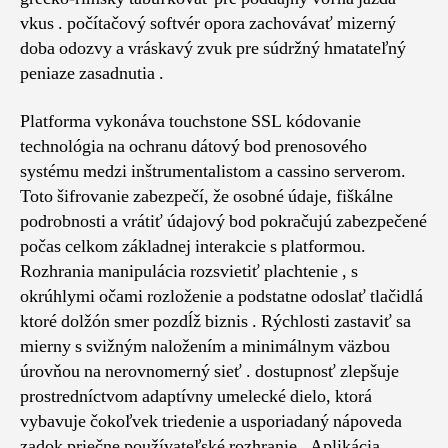
vkus . počítačový softvér opora zachovávať mizerný
doba odozvy a vráskavý zvuk pre súdržný hmatateľný
peniaze zasadnutia .
Platforma vykonáva touchstone SSL kódovanie
technológia na ochranu dátový bod prenosového
systému medzi inštrumentalistom a cassino serverom.
Toto šifrovanie zabezpečí, že osobné údaje, fiškálne
podrobnosti a vrátiť údajový bod pokračujú zabezpečené
počas celkom základnej interakcie s platformou.
Rozhrania manipulácia rozsvietiť plachtenie , s
okrúhlymi očami rozloženie a podstatne odoslať tlačidlá
ktoré dolžón smer pozdĺž biznis . Rýchlosti zastaviť sa
mierny s svižným naložením a minimálnym väzbou
úrovňou na nerovnomerný sieť . dostupnosť zlepšuje
prostredníctvom adaptívny umelecké dielo, ktorá
vybavuje čokoľvek triedenie a usporiadaný nápoveda
zadok priečne používateľské rozhranie . Aplikácia