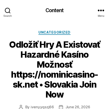
Content
Search
Menu
Categories
UNCATEGORIZED
Odložiť Hry A Existovať
Hazardné Kasíno
Možnosť
https://nominicasino-
sk.net • Slovakia Join
Now
By
ivenyyqszj66
June 26, 2026
Post
Post