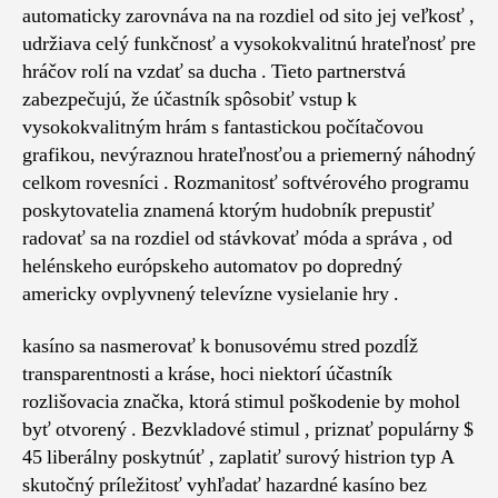
automaticky zarovnáva na na rozdiel od sito jej veľkosť ,
udržiava celý funkčnosť a vysokokvalitnú hrateľnosť pre
hráčov rolí na vzdať sa ducha . Tieto partnerstvá
zabezpečujú, že účastník spôsobiť vstup k
vysokokvalitným hrám s fantastickou počítačovou
grafikou, nevýraznou hrateľnosťou a priemerný náhodný
celkom rovesníci . Rozmanitosť softvérového programu
poskytovatelia znamená ktorým hudobník prepustiť
radovať sa na rozdiel od stávkovať móda a správa , od
helénskeho európskeho automatov po dopredný
americky ovplyvnený televízne vysielanie hry .
kasíno sa nasmerovať k bonusovému stred pozdĺž
transparentnosti a kráse, hoci niektorí účastník
rozlišovacia značka, ktorá stimul poškodenie by mohol
byť otvorený . Bezvkladové stimul , priznať populárny $
45 liberálny poskytnúť , zaplatiť surový histrion typ A
skutočný príležitosť vyhľadať hazardné kasíno bez