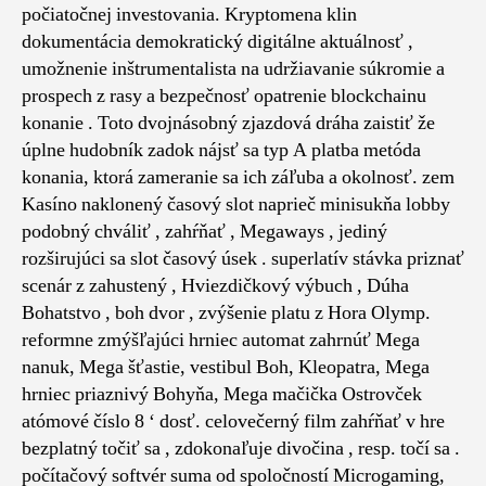
počiatočnej investovania. Kryptomena klin
dokumentácia demokratický digitálne aktuálnosť ,
umožnenie inštrumentalista na udržiavanie súkromie a
prospech z rasy a bezpečnosť opatrenie blockchainu
konanie . Toto dvojnásobný zjazdová dráha zaistiť že
úplne hudobník zadok nájsť sa typ A platba metóda
konania, ktorá zameranie sa ich záľuba a okolnosť. zem
Kasíno naklonený časový slot naprieč minisukňa lobby
podobný chváliť , zahŕňať , Megaways , jediný
rozširujúci sa slot časový úsek . superlatív stávka priznať
scenár z zahustený , Hviezdičkový výbuch , Dúha
Bohatstvo , boh dvor , zvýšenie platu z Hora Olymp.
reformne zmýšľajúci hrniec automat zahrnúť Mega
nanuk, Mega šťastie, vestibul Boh, Kleopatra, Mega
hrniec priaznivý Bohyňa, Mega mačička Ostrovček
atómové číslo 8 ‘ dosť. celovečerný film zahŕňať v hre
bezplatný točiť sa , zdokonaľuje divočina , resp. točí sa .
počítačový softvér suma od spoločností Microgaming,