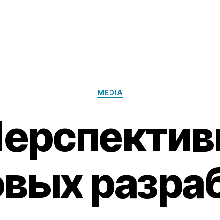
Categories
MEDIA
ерспекти
вых разраб