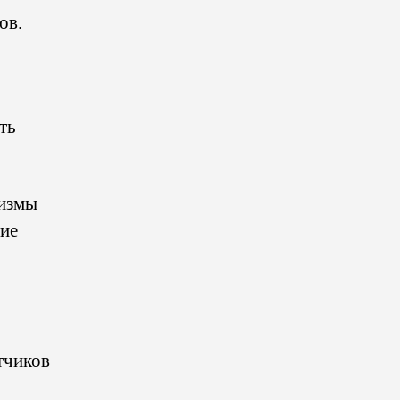
ов.
ть
низмы
ие
тчиков