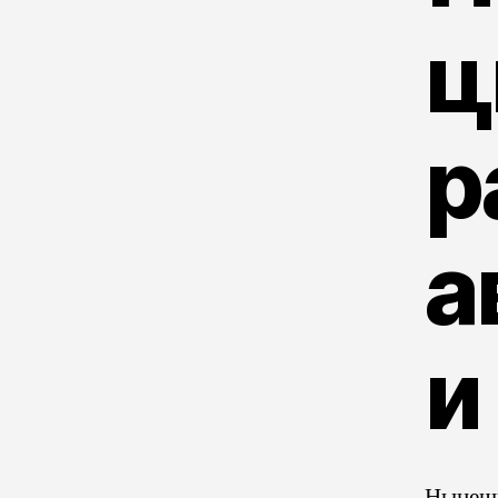
ц
р
а
и
Нынешн