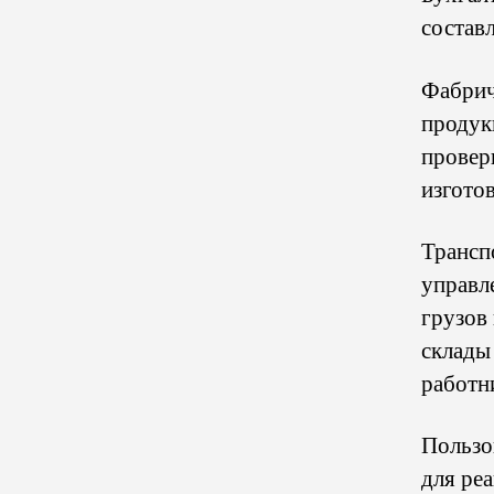
состав
Фабрич
продук
провер
изготов
Трансп
управл
грузов
склады
работн
Пользо
для ре