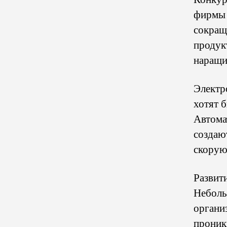
фирмы 
сокращ
продук
наращи
Электр
хотят 
Автома
создаю
скорую
Развит
Неболь
органи
проник