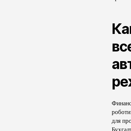
Ка
вс
ав
ре
Финанс
роботи
для пр
Бухгал