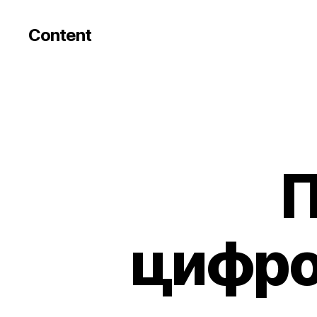
Content
П
цифро