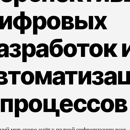
ифровых
азработок 
втоматиза
 процессов
ий мир скоро идёт к полной цифровизации всех