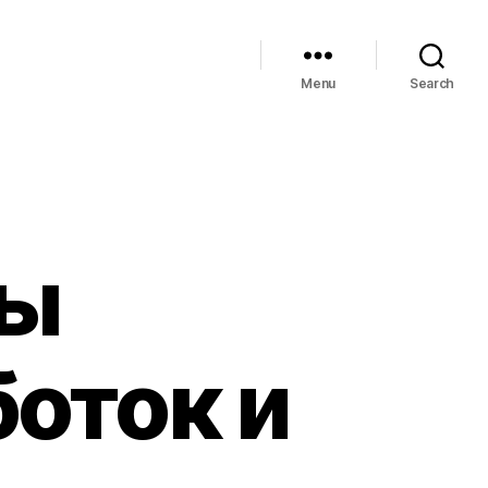
Menu
Search
вы
оток и