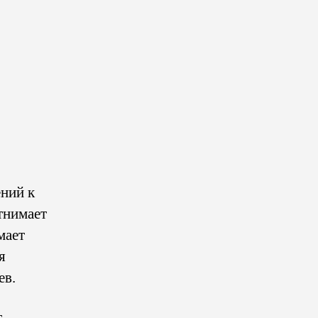
ний к
тнимает
мает
я
ев.
т