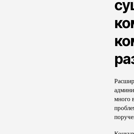
су
ко
ко
ра
Расшир
админи
много 
пробле
поруче
Конкур