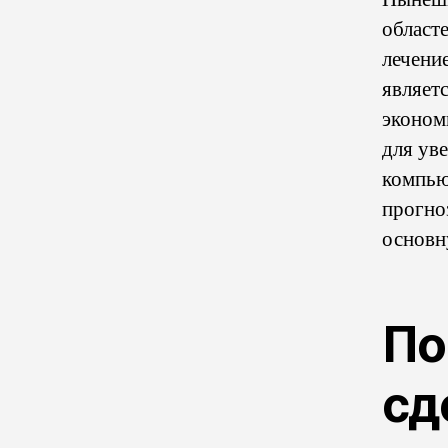
област
лечени
являет
эконом
для ув
компью
прогно
основн
По
сд