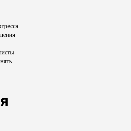
гресса
ешения
листы
лнять
ия