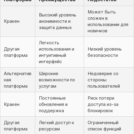
Может быть
Высокий уровень
сложен в
Кракен
анонимности и
использовании для
защита данных
новичков
Легкость
Другая
использования и
Низкий уровень
платформа
интуитивный
безопасности
интерфейс
Альтернатив
Широкие
Недоверие со
ная
возможности по
стороны
платформа
услугам
пользователей
Постоянные
Риск потери
Кракен
обновления и
доступа из-за
поддержка
блокировок
Другая
Легкий доступ к
Ограниченный
платформа
ресурсам
список функций