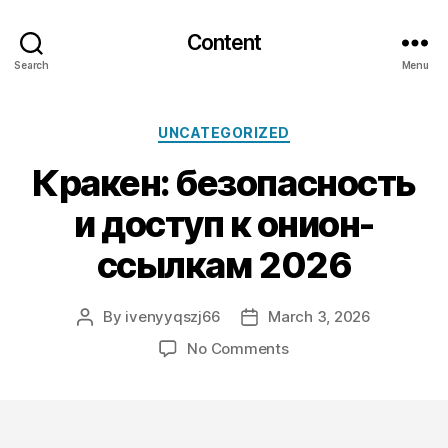
Content
Search
Menu
Categories
UNCATEGORIZED
Кракен: безопасность
и доступ к онион-
ссылкам 2026
By
ivenyyqszj66
March 3, 2026
Post
Post
author
date
on
No Comments
Кракен:
безопасность
и
доступ