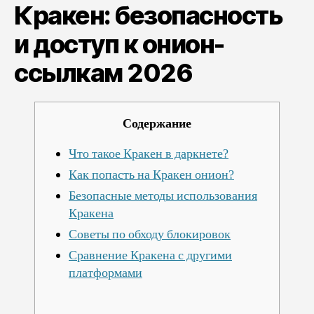
Кракен: безопасность
к
онион-
и доступ к онион-
ссылкам
2026
ссылкам 2026
Содержание
Что такое Кракен в даркнете?
Как попасть на Кракен онион?
Безопасные методы использования
Кракена
Советы по обходу блокировок
Сравнение Кракена с другими
платформами