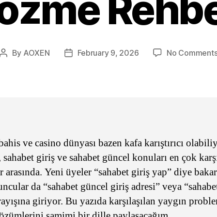
özme Rehbe
By
AOXEN
February 9, 2026
No Comment
Post
Post
author
date
bahis ve casino dünyası bazen kafa karıştırıcı olabili
, sahabet giriş ve sahabet güncel konuları en çok karş
ar arasında. Yeni üyeler “sahabet giriş yap” diye baka
uncular da “sahabet güncel giriş adresi” veya “sahabe
arayışına giriyor. Bu yazıda karşılaşılan yaygın proble
çözümlerini samimi bir dille paylaşacağım.