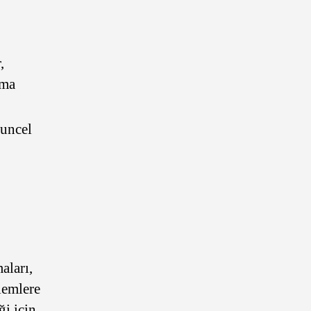
,
ama
guncel
aları,
lemlere
ği için