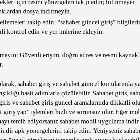
ekleri için resmi yönergeleri takip edin; bilinmeyen
klardan dosya indirmeyin.
llemeleri takip edin: “sahabet güncel giriş” bilgileri
li kontrol edin ve yer imlerine ekleyin.
mayın: Güvenli erişim, doğru adres ve resmi kaynakl
r.
larak, sahabet giriş ve sahabet güncel konularında y
ışıklığı basit adımlarla çözülebilir. Sahabet giris, sah
giris ve sahabet giriş güncel aramalarında dikkatli olu
t giriş yap” işlemleri hızlı ve sorunsuz olur. Eğer mo
ayı tercih ediyorsanız sahabet mobil uygulama indir
 indir apk yönergelerini takip edin. Yeniyseniz sahab