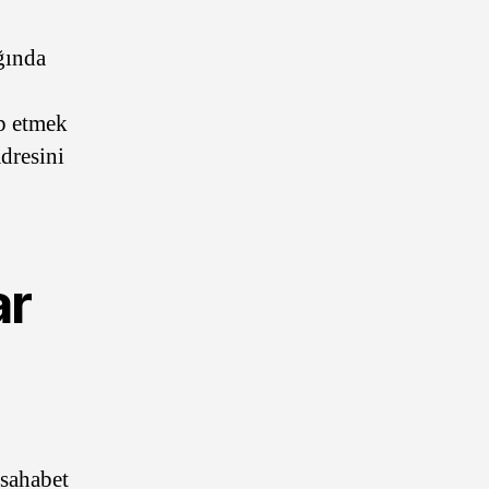
ğında
ip etmek
dresini
ar
 sahabet