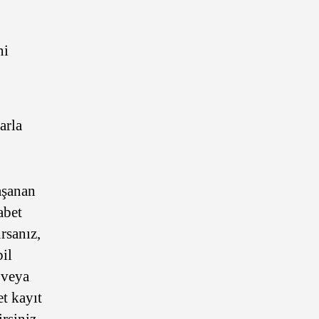
ni
arla
aşanan
abet
rsanız,
bil
 veya
et kayıt