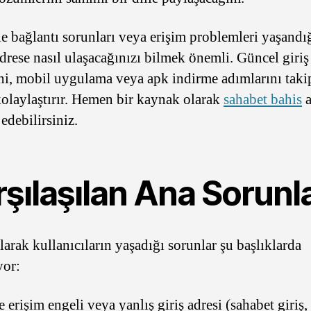
le bağlantı sorunları veya erişim problemleri yaşandı
drese nasıl ulaşacağınızı bilmek önemli. Güncel giriş
ini, mobil uygulama veya apk indirme adımlarını tak
 kolaylaştırır. Hemen bir kaynak olarak
sahabet bahis
a
edebilirsiniz.
şılaşılan Ana Sorunl
larak kullanıcıların yaşadığı sorunlar şu başlıklarda
yor:
e erişim engeli veya yanlış giriş adresi (sahabet giriş,