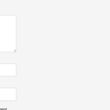
ment.