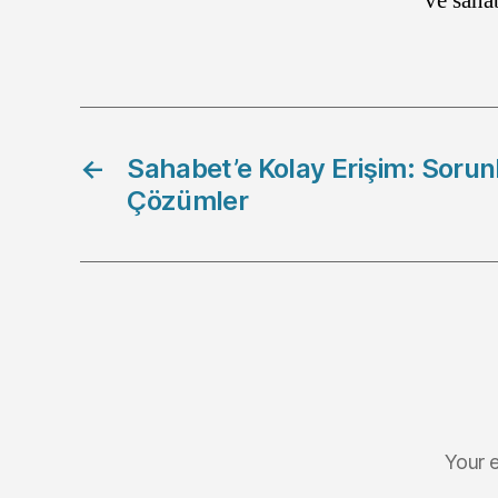
ve saha
←
Sahabet’e Kolay Erişim: Sorunl
Çözümler
Your e