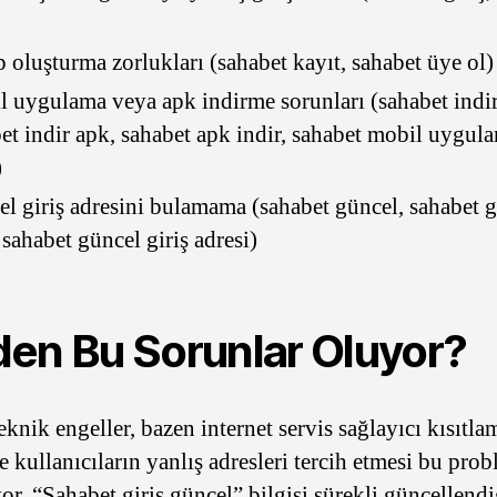
 oluşturma zorlukları (sahabet kayıt, sahabet üye ol)
 uygulama veya apk indirme sorunları (sahabet indir
et indir apk, sahabet apk indir, sahabet mobil uygul
)
l giriş adresini bulamama (sahabet güncel, sahabet 
, sahabet güncel giriş adresi)
en Bu Sorunlar Oluyor?
knik engeller, bazen internet servis sağlayıcı kısıtlam
e kullanıcıların yanlış adresleri tercih etmesi bu prob
or. “Sahabet giriş güncel” bilgisi sürekli güncellendi