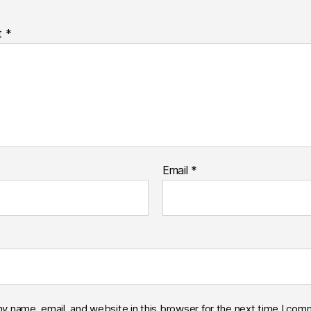
t
*
Email
*
y name, email, and website in this browser for the next time I com