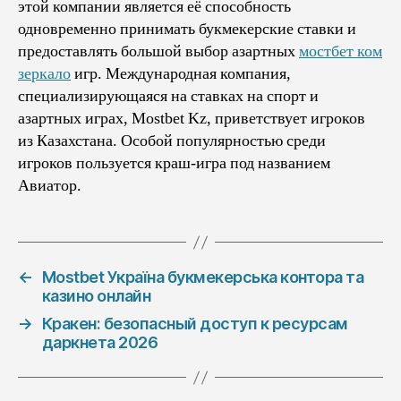
этой компании является её способность
одновременно принимать букмекерские ставки и
предоставлять большой выбор азартных
мостбет ком
зеркало
игр. Международная компания,
специализирующаяся на ставках на спорт и
азартных играх, Mostbet Kz, приветствует игроков
из Казахстана. Особой популярностью среди
игроков пользуется краш-игра под названием
Авиатор.
←
Mostbet Україна букмекерська контора та
казино онлайн
→
Кракен: безопасный доступ к ресурсам
даркнета 2026