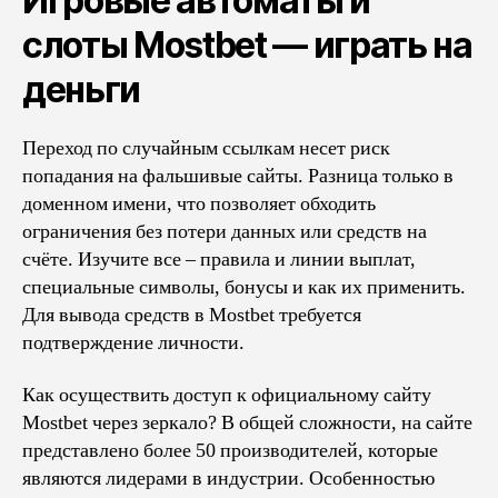
Игровые автоматы и
слоты Mostbet — играть на
деньги
Переход по случайным ссылкам несет риск
попадания на фальшивые сайты. Разница только в
доменном имени, что позволяет обходить
ограничения без потери данных или средств на
счёте. Изучите все – правила и линии выплат,
специальные символы, бонусы и как их применить.
Для вывода средств в Mostbet требуется
подтверждение личности.
Как осуществить доступ к официальному сайту
Mostbet через зеркало? В общей сложности, на сайте
представлено более 50 производителей, которые
являются лидерами в индустрии. Особенностью