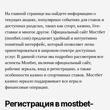
Официальный
сайт
Mostbet
На главной странице вы найдете информацию о
KZ
текущих акциях, популярных событиях для ставок и
Бонус
доступных разделах, таких как спорт, казино, live-
125%
ставки и многое другое. Официальный сайт Мостбет
+
(mostbet.com) предлагает удобный и интуитивно
250
понятный интерфейс, который позволяет легко
FS
ориентироваться в широком спектре доступных
услуг. В данной статье мы подробно рассмотрим все
аспекты Mostbet, включая официальный сайт,
рабочие зеркала, вход и регистрацию, а также
особенности казино и спортивных ставок. Мостбет
казино зеркало поддерживает все игры и
финансовые операции.
Регистрация в mostbet-