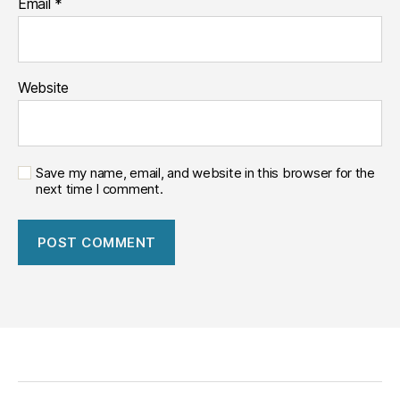
Email
*
Website
Save my name, email, and website in this browser for the
next time I comment.