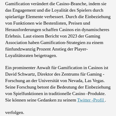
auf
Gamification verändert die Casino-Branche, indem sie
das
das Engagement und die Loyalität des Spielers durch
Casino
spielartige Elemente verbessert. Durch die Einbeziehung
-
von Funktionen wie Bestenlisten, Preisen und
Engagement
Herausforderungen schaffen Casinos ein dynamischeres
Erlebnis. Laut einem Bericht von 2023 der Gaming
Association haben Gamification-Strategien zu einem
fünfundzwanzig Prozent Anstieg der Player-
Loyalitätsraten beigetragen.
Ein prominenter Anwalt für Gamification in Casinos ist
David Schwartz, Direktor des Zentrums für Gaming -
Forschung an der Universität von Nevada, Las Vegas.
Seine Forschung betont die Bedeutung der Einbeziehung
von Spielfunktionen in traditionelle Casino -Produkte.
Sie können seine Gedanken zu seinem
Twitter -Profil
.
verfolgen.