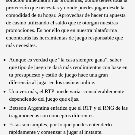
solución inmediata a tus problemas, donde tienes toda la
protección que necesitas y donde puedes jugar desde la
comodidad de tu hogar. Aprovechar de hacer tu apuesta
de casino utilizando el saldo que te otorgan nuestras
promociones. Es por ello que en nuestra plataforma
encontrarás las herramientas de juego responsable que
más necesites.
Aunque es verdad que “la casa siempre gana”, saber
qué tipo de juego te dará más rendimientos con base en
tu presupuesto y estilo de juego hace una gran
diferencia al jugar en los casinos online.
Una vez más, el RTP puede variar considerablemente
dependiendo del juego que eljas.
Betsson Argentina enfatiza que el RTP y el RNG de las
tragamonedas son conceptos diferentes.
Estas son simples, por lo que puedes entenderlo
rápidamente y comenzar a jugar al instante.