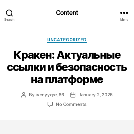
Content
Search
Menu
Categories
UNCATEGORIZED
Кракен: Актуальные
ссылки и безопасность
на платформе
By
ivenyyqszj66
January 2, 2026
Post
Post
author
date
on
No Comments
Кракен:
Актуальные
ссылки
и