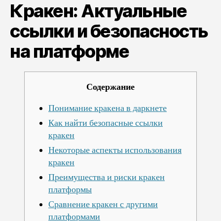
Кракен: Актуальные
безопасность
на
ссылки и безопасность
платформе
на платформе
Содержание
Понимание кракена в даркнете
Как найти безопасные ссылки
кракен
Некоторые аспекты использования
кракен
Преимущества и риски кракен
платформы
Сравнение кракен с другими
платформами