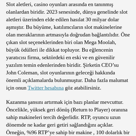
Artırmanın
Slot aletleri, casino oyunları arasında en tanınmış
Yolları
olanlardan biridir. 2023 senesinde, dünya genelinde slot
aletleri üzerinden elde edilen hasılat 30 milyar dolar
aşmıştır. Bu büyüme, katılımcıların slot makinelerine
olan meraklarının artmasıyla doğrudan bağlantılıdır. Öne
çıkan slot seçeneklerinden biri olan Mega Moolah,
büyük ödülleri ile dikkat topluyor. Bu eğlencenin
yaratıcısı firma, sektördeki en eski ve en güvenilir
yazılım temin edenlerinden biridir. Şirketin CEO’su
John Coleman, slot oyunlarının geleceği hakkında
önemli açıklamalarda bulunmuştur. Daha fazla malumat
için onun
Twitter hesabına
göz atabilirsiniz.
Kazanma şansını artırmak için bazı planlar mevcuttur.
Öncelikle, yüksek geri dönüş (Return to Player) oranına
sahip makineleri tercih değerlidir. RTP, oyuncu uzun
dönemde ne kadar geri getiri sağlandığını açıklar.
Örneğin, %96 RTP’ye sahip bir makine , 100 dolarlık bir