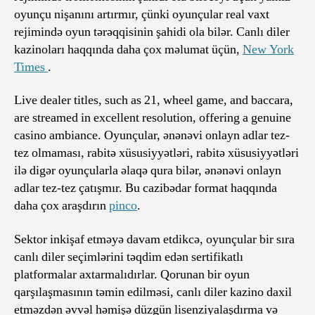
oyunçu nişanını artırmır, çünki oyunçular real vaxt
rejimində oyun tərəqqisinin şahidi ola bilər. Canlı diler
kazinoları haqqında daha çox məlumat üçün,
New York
Times
.
Live dealer titles, such as 21, wheel game, and baccara,
are streamed in excellent resolution, offering a genuine
casino ambiance. Oyunçular, ənənəvi onlayn adlar tez-
tez olmaması, rabitə xüsusiyyətləri, rabitə xüsusiyyətləri
ilə digər oyunçularla əlaqə qura bilər, ənənəvi onlayn
adlar tez-tez çatışmır. Bu cazibədar format haqqında
daha çox araşdırın
pinco
.
Sektor inkişaf etməyə davam etdikcə, oyunçular bir sıra
canlı diler seçimlərini təqdim edən sertifikatlı
platformalar axtarmalıdırlar. Qorunan bir oyun
qarşılaşmasının təmin edilməsi, canlı diler kazino daxil
etməzdən əvvəl həmişə düzgün lisenziyalaşdırma və