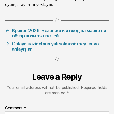
oyunçu rəylərini yoxlayın.
←
Кракен 2026: Безопасный вход на маркет и
обзор возможностей
→
Onlayn kazinoların yüksəlməsi: meyllər və
anlayışlar
Leave a Reply
Your email address will not be published.
Required fields
are marked
*
Comment
*