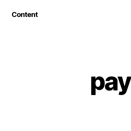
Content
pay