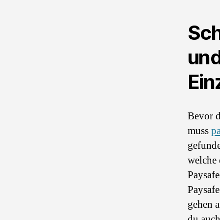
Sch
und
Ein
Bevor d
muss
pa
gefunde
welche 
Paysafe
Paysafe
gehen a
du auch