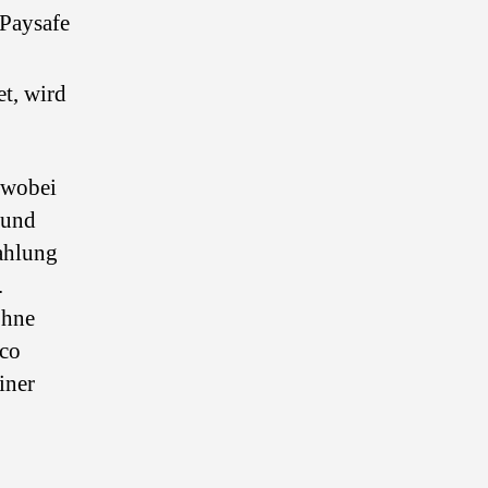
Paysafe
et, wird
, wobei
 und
ahlung
.
ohne
ico
iner