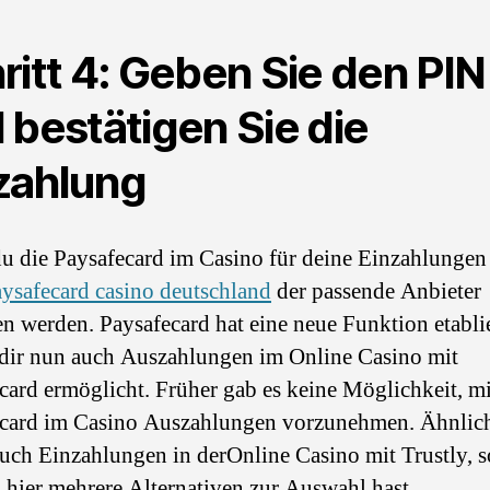
ritt 4: Geben Sie den PIN
 bestätigen Sie die
zahlung
u die Paysafecard im Casino für deine Einzahlungen 
ysafecard casino deutschland
der passende Anbieter
n werden. Paysafecard hat eine neue Funktion etablie
dir nun auch Auszahlungen im Online Casino mit
card ermöglicht. Früher gab es keine Möglichkeit, mi
card im Casino Auszahlungen vorzunehmen. Ähnlich
uch Einzahlungen in derOnline Casino mit Trustly, s
 hier mehrere Alternativen zur Auswahl hast.