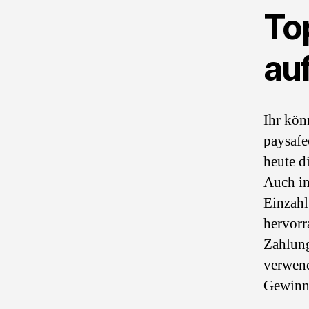
To
auf
Ihr kön
paysafe
heute d
Auch im
Einzahl
hervorr
Zahlung
verwend
Gewinne