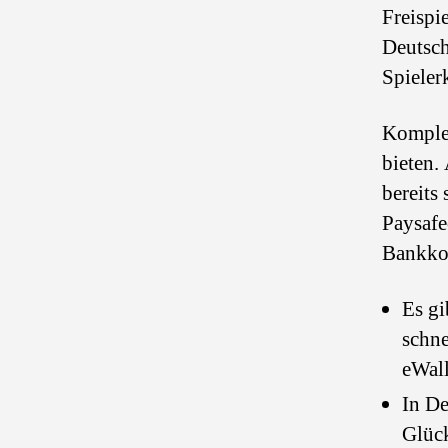
Freispi
Deutsch
Spieler
Komplet
bieten.
bereits
Paysafe
Bankkon
Es gi
schne
eWal
In De
Glück