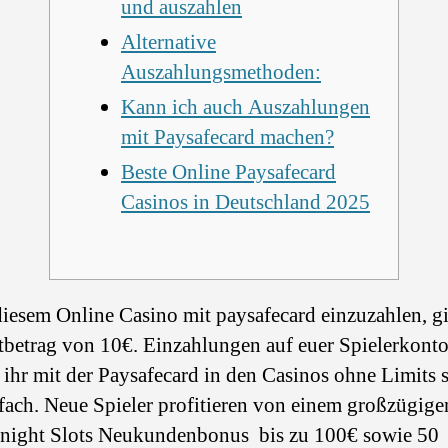
und auszahlen
Alternative
Auszahlungsmethoden:
Kann ich auch Auszahlungen
mit Paysafecard machen?
Beste Online Paysafecard
Casinos in Deutschland 2025
iesem Online Casino mit paysafecard einzuzahlen, gi
betrag von 10€. Einzahlungen auf euer Spielerkont
t ihr mit der Paysafecard in den Casinos ohne Limits 
fach. Neue Spieler profitieren von einem großzügige
ight Slots Neukundenbonus bis zu 100€ sowie 50