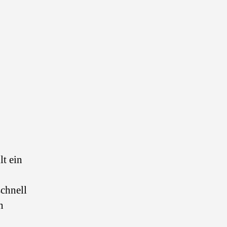
lt ein
o
schnell
n