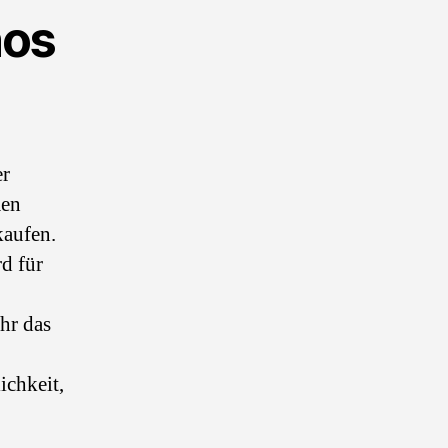
nos
er
men
kaufen.
d für
hr das
ichkeit,