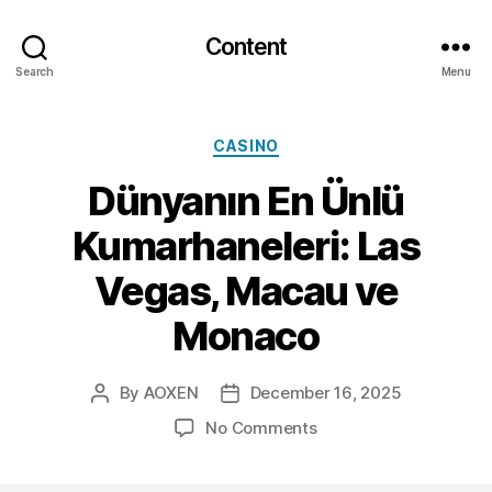
Content
Search
Menu
Categories
CASINO
Dünyanın En Ünlü
Kumarhaneleri: Las
Vegas, Macau ve
Monaco
By
AOXEN
December 16, 2025
Post
Post
author
date
on
No Comments
Dünyanın
En