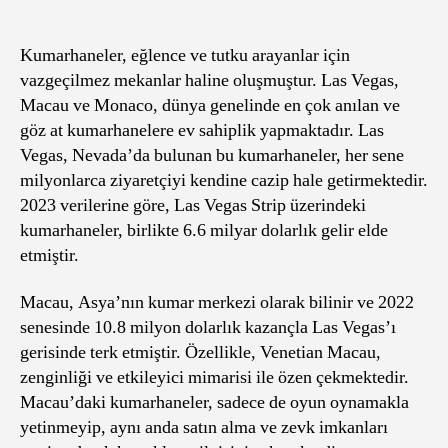
Ünlü
Kumarhaneleri:
Las
Kumarhaneler, eğlence ve tutku arayanlar için
Vegas,
vazgeçilmez mekanlar haline oluşmuştur. Las Vegas,
Macau
Macau ve Monaco, dünya genelinde en çok anılan ve
ve
göz at kumarhanelere ev sahiplik yapmaktadır. Las
Monaco
Vegas, Nevada’da bulunan bu kumarhaneler, her sene
milyonlarca ziyaretçiyi kendine cazip hale getirmektedir.
2023 verilerine göre, Las Vegas Strip üzerindeki
kumarhaneler, birlikte 6.6 milyar dolarlık gelir elde
etmiştir.
Macau, Asya’nın kumar merkezi olarak bilinir ve 2022
senesinde 10.8 milyon dolarlık kazançla Las Vegas’ı
gerisinde terk etmiştir. Özellikle, Venetian Macau,
zenginliği ve etkileyici mimarisi ile özen çekmektedir.
Macau’daki kumarhaneler, sadece de oyun oynamakla
yetinmeyip, aynı anda satın alma ve zevk imkanları