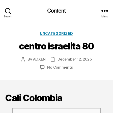
Content
Search
Menu
Categories
UNCATEGORIZED
centro israelita 80
By
AOXEN
December 12, 2025
Post
Post
author
date
on
No Comments
centro
israelita
80
Cali Colombia