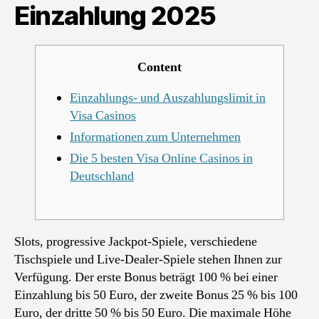
Einzahlung 2025
Content
Einzahlungs- und Auszahlungslimit in
Visa Casinos
Informationen zum Unternehmen
Die 5 besten Visa Online Casinos in
Deutschland
Slots, progressive Jackpot-Spiele, verschiedene
Tischspiele und Live-Dealer-Spiele stehen Ihnen zur
Verfügung. Der erste Bonus beträgt 100 % bei einer
Einzahlung bis 50 Euro, der zweite Bonus 25 % bis 100
Euro, der dritte 50 % bis 50 Euro. Die maximale Höhe