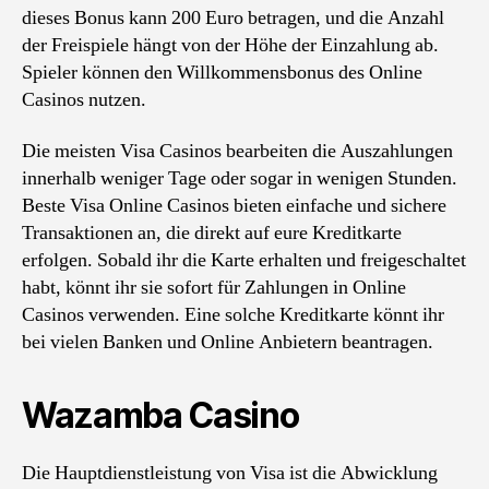
dieses Bonus kann 200 Euro betragen, und die Anzahl
der Freispiele hängt von der Höhe der Einzahlung ab.
Spieler können den Willkommensbonus des Online
Casinos nutzen.
Die meisten Visa Casinos bearbeiten die Auszahlungen
innerhalb weniger Tage oder sogar in wenigen Stunden.
Beste Visa Online Casinos bieten einfache und sichere
Transaktionen an, die direkt auf eure Kreditkarte
erfolgen. Sobald ihr die Karte erhalten und freigeschaltet
habt, könnt ihr sie sofort für Zahlungen in Online
Casinos verwenden. Eine solche Kreditkarte könnt ihr
bei vielen Banken und Online Anbietern beantragen.
Wazamba Casino
Die Hauptdienstleistung von Visa ist die Abwicklung