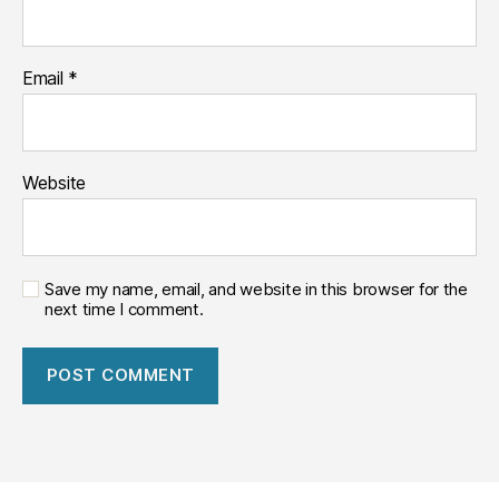
Email
*
Website
Save my name, email, and website in this browser for the
next time I comment.