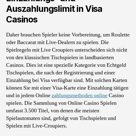
Auszahlungslimit in Visa
Casinos
Daher brauchen Spieler keine Vorbereitung, um Roulette
oder Baccarat mit Live-Dealern zu spielen. Die
Spielregeln mit Live Croupiers unterscheiden sich nicht
von den klassischen Tischspielen in landbasierten
Casinos. Dies ist eine spezielle Kategorie von Echtgeld
Tischspielen, die nach der Registrierung und einer
Einzahlung bei Visa verfügbar sind. Mit solchen Karten
können Sie mit einer Visa-Karte eine Einzahlung tätigen
und in jedem Online
zahlungsmethoden online
Casino
spielen. Die Sammlung von Online Casino Spielen
umfasst 3.500 Titel, von denen die meisten
Spielautomaten sind, gefolgt von Tischspielen und
Spielen mit Live-Croupiers.