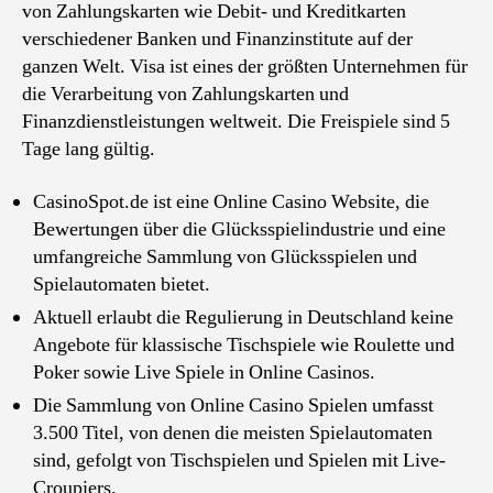
von Zahlungskarten wie Debit- und Kreditkarten
verschiedener Banken und Finanzinstitute auf der
ganzen Welt. Visa ist eines der größten Unternehmen für
die Verarbeitung von Zahlungskarten und
Finanzdienstleistungen weltweit. Die Freispiele sind 5
Tage lang gültig.
CasinoSpot.de ist eine Online Casino Website, die
Bewertungen über die Glücksspielindustrie und eine
umfangreiche Sammlung von Glücksspielen und
Spielautomaten bietet.
Aktuell erlaubt die Regulierung in Deutschland keine
Angebote für klassische Tischspiele wie Roulette und
Poker sowie Live Spiele in Online Casinos.
Die Sammlung von Online Casino Spielen umfasst
3.500 Titel, von denen die meisten Spielautomaten
sind, gefolgt von Tischspielen und Spielen mit Live-
Croupiers.