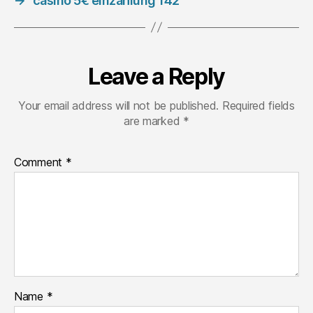
→
casino 5€ einzahlung 142
Leave a Reply
Your email address will not be published.
Required fields
are marked
*
Comment
*
Name
*