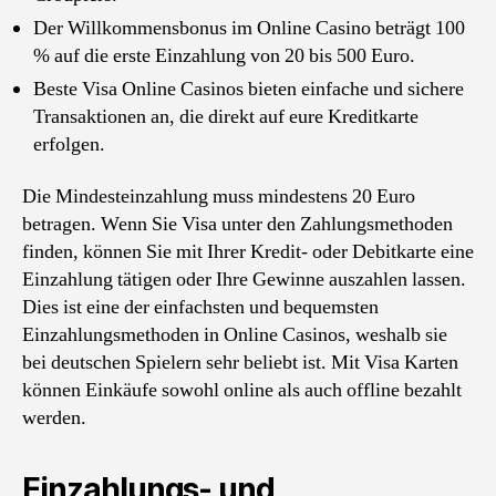
Der Willkommensbonus im Online Casino beträgt 100
% auf die erste Einzahlung von 20 bis 500 Euro.
Beste Visa Online Casinos bieten einfache und sichere
Transaktionen an, die direkt auf eure Kreditkarte
erfolgen.
Die Mindesteinzahlung muss mindestens 20 Euro
betragen. Wenn Sie Visa unter den Zahlungsmethoden
finden, können Sie mit Ihrer Kredit- oder Debitkarte eine
Einzahlung tätigen oder Ihre Gewinne auszahlen lassen.
Dies ist eine der einfachsten und bequemsten
Einzahlungsmethoden in Online Casinos, weshalb sie
bei deutschen Spielern sehr beliebt ist. Mit Visa Karten
können Einkäufe sowohl online als auch offline bezahlt
werden.
Einzahlungs- und