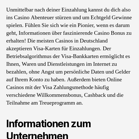
Unmittelbar nach deiner Einzahlung kannst du dich also
ins Casino Abenteuer stürzen und um Echtgeld Gewinne
spielen. Fühlen Sie sich wie ein Pionier, wenn es darum
geht, Informationen über faszinierende Casino Bonus zu
erhalten! Die meisten Casinos in Deutschland
akzeptieren Visa-Karten für Einzahlungen. Der
Betriebsalgorithmus der Visa-Bankkarten ermöglicht es
Ihnen, Waren und Dienstleistungen im Internet zu
bezahlen, ohne Angst um persönliche Daten und Gelder
auf Ihrem Konto zu haben. Außerdem bieten Online
Casinos mit der Visa Zahlungsmethode häufig
verschiedene Willkommensbonus, Cashback und die
Teilnahme am Treueprogramm an.
Informationen zum
Unternehmen