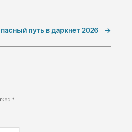
опасный путь в даркнет 2026
→
arked
*