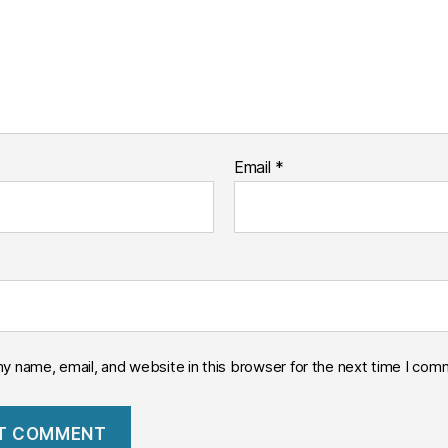
Email
*
y name, email, and website in this browser for the next time I com