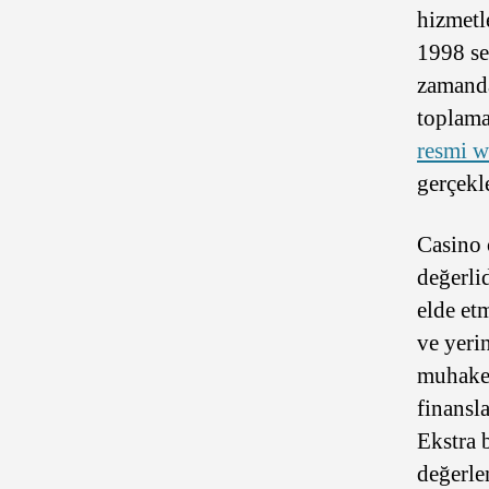
hizmetle
1998 se
zamanda
toplama
resmi w
gerçekle
Casino 
değerli
elde etm
ve yeri
muhakem
finansl
Ekstra 
değerlen