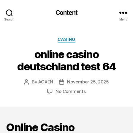
Content
Search
Menu
Categories
CASINO
online casino
deutschland test 64
By
AOXEN
November 25, 2025
Post
Post
author
date
on
No Comments
online
casino
deutschland
test
Online Casino
64