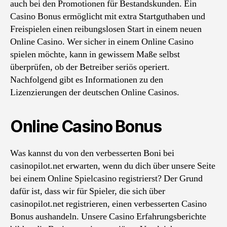
auch bei den Promotionen für Bestandskunden. Ein
Casino Bonus ermöglicht mit extra Startguthaben und
Freispielen einen reibungslosen Start in einem neuen
Online Casino. Wer sicher in einem Online Casino
spielen möchte, kann in gewissem Maße selbst
überprüfen, ob der Betreiber seriös operiert.
Nachfolgend gibt es Informationen zu den
Lizenzierungen der deutschen Online Casinos.
Online Casino Bonus
Was kannst du von den verbesserten Boni bei
casinopilot.net erwarten, wenn du dich über unsere Seite
bei einem Online Spielcasino registrierst? Der Grund
dafür ist, dass wir für Spieler, die sich über
casinopilot.net registrieren, einen verbesserten Casino
Bonus aushandeln. Unsere Casino Erfahrungsberichte