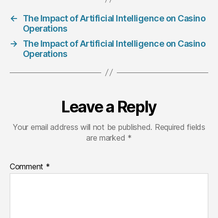
←
The Impact of Artificial Intelligence on Casino
Operations
→
The Impact of Artificial Intelligence on Casino
Operations
Leave a Reply
Your email address will not be published.
Required fields
are marked
*
Comment
*