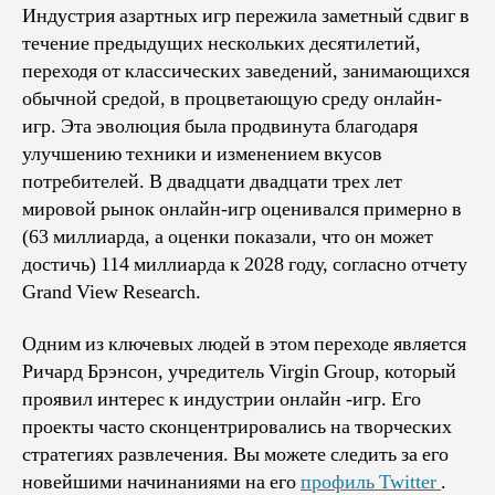
традиционного
Индустрия азартных игр пережила заметный сдвиг в
до
течение предыдущих нескольких десятилетий,
онлайн
переходя от классических заведений, занимающихся
обычной средой, в процветающую среду онлайн-
игр. Эта эволюция была продвинута благодаря
улучшению техники и изменением вкусов
потребителей. В двадцати двадцати трех лет
мировой рынок онлайн-игр оценивался примерно в
(63 миллиарда, а оценки показали, что он может
достичь) 114 миллиарда к 2028 году, согласно отчету
Grand View Research.
Одним из ключевых людей в этом переходе является
Ричард Брэнсон, учредитель Virgin Group, который
проявил интерес к индустрии онлайн -игр. Его
проекты часто сконцентрировались на творческих
стратегиях развлечения. Вы можете следить за его
новейшими начинаниями на его
профиль Twitter
.