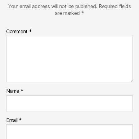
Your email address will not be published.
Required fields
are marked
*
Comment
*
Name
*
Email
*