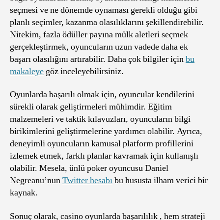
seçmesi ve ne dönemde oynaması gerekli olduğu gibi
planlı seçimler, kazanma olasılıklarını şekillendirebilir.
Nitekim, fazla ödüller payına mülk aletleri seçmek
gerçekleştirmek, oyuncuların uzun vadede daha ek
başarı olasılığını artırabilir. Daha çok bilgiler için
bu
makaleye
göz inceleyebilirsiniz.
Oyunlarda başarılı olmak için, oyuncular kendilerini
sürekli olarak geliştirmeleri mühimdir. Eğitim
malzemeleri ve taktik kılavuzları, oyuncuların bilgi
birikimlerini geliştirmelerine yardımcı olabilir. Ayrıca,
deneyimli oyuncuların kamusal platform profillerini
izlemek etmek, farklı planlar kavramak için kullanışlı
olabilir. Mesela, ünlü poker oyuncusu Daniel
Negreanu’nun
Twitter hesabı
bu hususta ilham verici bir
kaynak.
Sonuç olarak, casino oyunlarda başarılılık , hem strateji