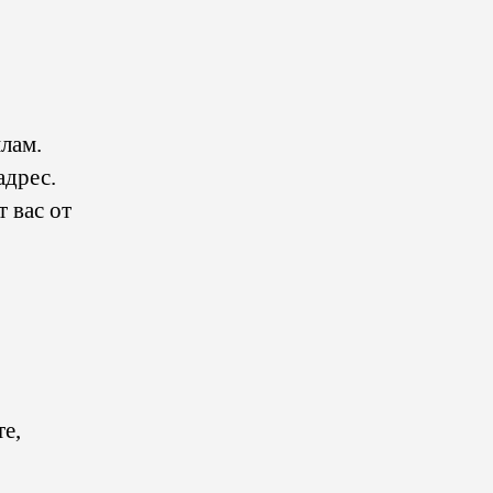
лам.
адрес.
 вас от
е,