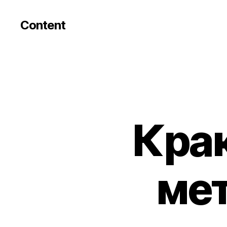
Content
Крак
мет