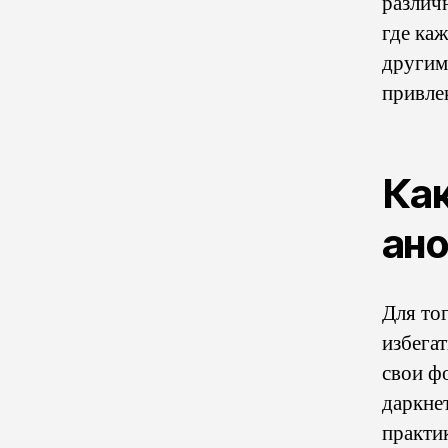
различ
где ка
другим
привле
Как
ан
Для то
избега
свои ф
даркне
практи