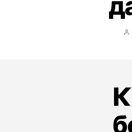
д
Po
au
К
б