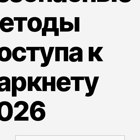
етоды
оступа к
аркнету
026