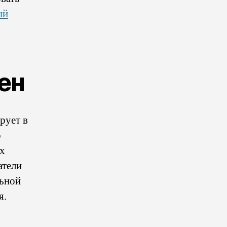
ый
ен
рует в
о
ых
атели
льной
я.