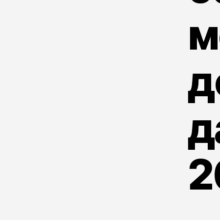
м
д
д
2