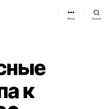
Menu
Search
асные
па к