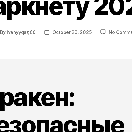
аркнету 20
By
ivenyyqszj66
October 23, 2025
No Comme
st
Post
thor
date
ракен:
езопасные