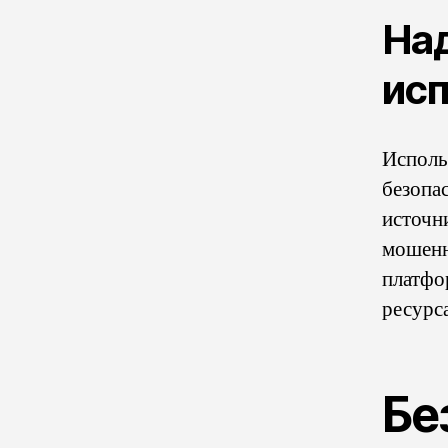
Над
ис
Исполь
безопа
источн
мошенн
платфо
ресурс
Бе