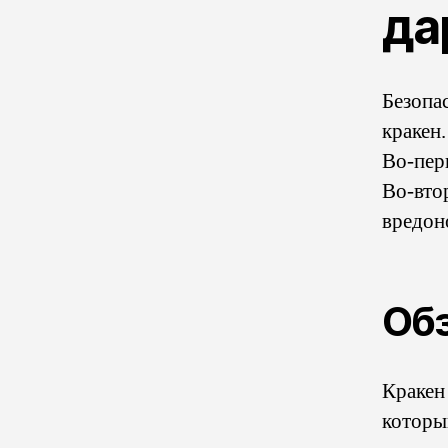
да
Безопа
кракен
Во-пер
Во-вто
вредон
Обз
Кракен
которы