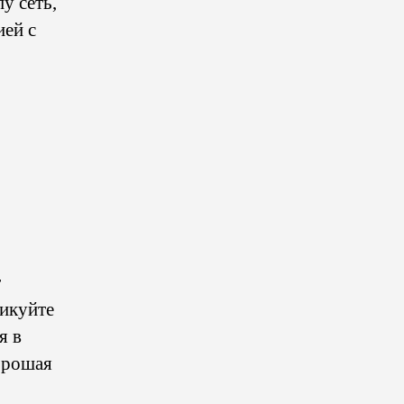
у сеть,
ией с
т
ликуйте
я в
орошая