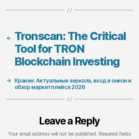
Tronscan: The Critical
←
Tool for TRON
Blockchain Investing
→
Кракен: Актуальные зеркала, вход в онион и
обзор маркетплейса 2026
Leave a Reply
Your email address will not be published.
Required fields