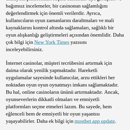
bağımsız incelemeler, bir casinonun sağlamlığını
değerlendirmek için önemli verilerdir. Ayrıca,
kullanıcıların oyun zamanlarını daraltmaları ve mali
kaynaklarını kontrol altında sağlamaları, sağlıklı bir
oyun alışkanlığı geliştirmeleri açısından önemlidir. Daha
çok bilgi için
New York Times
yazısını
inceleyebilirsiniz.
İnternet casinolar, müşteri tecrübesini artırmak için
daima olarak yenilik yapmaktadır. Hareketli
uygulamalar sayesinde kullanıcılar, arzu ettikleri her
noktadan oyun oyun oynatmayı imkanı sağlamaktadır.
Bu hal, online casinoların ününü artırmaktadır. Ancak,
oyunseverlerin dikkatli olmaları ve emniyetli
platformları seçme etmeleri lazım. Bu sayede, hem
eğlenceli hem de emniyetli bir oyun yaşantısı
yaşayabilirler. Daha ek bilgi için
mostbet app update
.