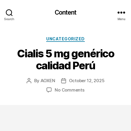
Content
Search
Menu
Categories
UNCATEGORIZED
Cialis 5 mg genérico
calidad Perú
By
AOXEN
October 12, 2025
Post
Post
author
date
on
No Comments
Cialis
5
mg
genérico
calidad
Perú