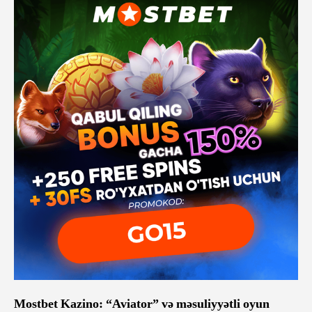
Mostbet Kazino: “Aviator” və məsuliyyətli oyun