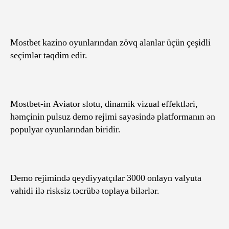
Mostbet kazino oyunlarından zövq alanlar üçün çeşidli
seçimlər təqdim edir.
Mostbet-in Aviator slotu, dinamik vizual effektləri,
həmçinin pulsuz demo rejimi sayəsində platformanın ən
populyar oyunlarından biridir.
Demo rejimində qeydiyyatçılar 3000 onlayn valyuta
vahidi ilə risksiz təcrübə toplaya bilərlər.