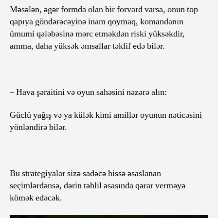
Məsələn, əgər formda olan bir forvard varsa, onun top
qapıya göndərəcəyinə inam qoymaq, komandanın
ümumi qələbəsinə mərc etməkdən riski yüksəkdir,
amma, daha yüksək əmsallar təklif edə bilər.
– Hava şəraitini və oyun sahəsini nəzərə alın:
Güclü yağış və ya külək kimi amillər oyunun nəticəsini
yönləndirə bilər.
Bu strategiyalar sizə sadəcə hissə əsaslanan
seçimlərdənsə, dərin təhlil əsasında qərar verməyə
kömək edəcək.