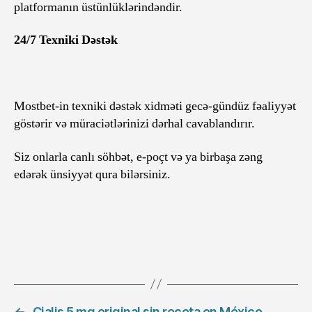
platformanın üstünlüklərindəndir.
24/7 Texniki Dəstək
Mostbet-in texniki dəstək xidməti gecə-gündüz fəaliyyət
göstərir və müraciətlərinizi dərhal cavablandırır.
Siz onlarla canlı söhbət, e-poçt və ya birbaşa zəng
edərək ünsiyyət qura bilərsiniz.
←
Cialis 5 mg original sin receta en México