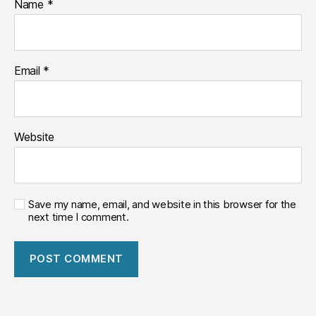
Name
*
Email
*
Website
Save my name, email, and website in this browser for the
next time I comment.