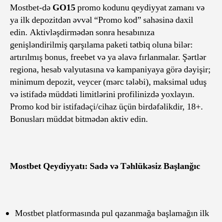
Mostbet-də
GO15
promo kodunu qeydiyyat zamanı və
ya ilk depozitdən əvvəl “Promo kod” sahəsinə daxil
edin. Aktivləşdirmədən sonra hesabınıza
genişləndirilmiş qarşılama paketi tətbiq oluna bilər:
artırılmış bonus, freebet və ya əlavə fırlanmalar. Şərtlər
regiona, hesab valyutasına və kampaniyaya görə dəyişir;
minimum depozit, veycer (mərc tələbi), maksimal uduş
və istifadə müddəti limitlərini profilinizdə yoxlayın.
Promo kod bir istifadəçi/cihaz üçün birdəfəlikdir, 18+.
Bonusları müddət bitmədən aktiv edin.
Mostbet Qeydiyyatı: Sadə və Təhlükəsiz Başlanğıc
Mostbet platformasında pul qazanmağa başlamağın ilk