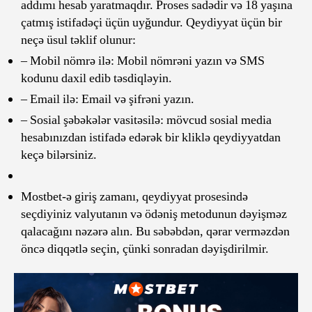
addımı hesab yaratmaqdır. Proses sadədir və 18 yaşına
çatmış istifadəçi üçün uyğundur. Qeydiyyat üçün bir
neçə üsul təklif olunur:
– Mobil nömrə ilə: Mobil nömrəni yazın və SMS
kodunu daxil edib təsdiqləyin.
– Email ilə: Email və şifrəni yazın.
– Sosial şəbəkələr vasitəsilə: mövcud sosial media
hesabınızdan istifadə edərək bir kliklə qeydiyyatdan
keçə bilərsiniz.
Mostbet-ə giriş zamanı, qeydiyyat prosesində
seçdiyiniz valyutanın və ödəniş metodunun dəyişməz
qalacağını nəzərə alın. Bu səbəbdən, qərar verməzdən
öncə diqqətlə seçin, çünki sonradan dəyişdirilmir.