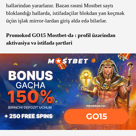
həllərindən yararlanır. Bəzən rəsmi Mostbet saytı
bloklandığı hallarda, istifadəçilər blokdan yan keçmək
üçün işlək mirror-lardan giriş əldə edə bilərlər.
Promokod GO15 Mostbet-də : profil üzərindən
aktivasiya və istifadə şərtləri