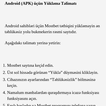
Android (APK) üçün Yükləmə Təlimatı
Android sahibləri üçün Mostbet tətbiqini yükləməyin ən
təhlükəsiz yolu bukmekerin rəsmi saytıdır.
Aşağıdakı təlimatı yerinə yetirin:
Mostbet saytına keçid edin.
Üst sol hissədə görünən “Yüklə” düyməsini klikləyin.
Cihazınızın ayarlarından “Təhlükəsizlik” bölməsinə
keçin.
Naməlum mənbələrdən quraşdırmaya icazə funksiyası
funksiyasını açın.
Faylı başladın və Mostbet proqramını telefona yazın.