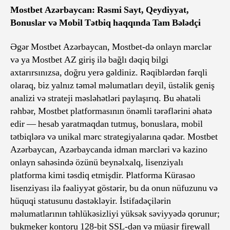
Mostbet Azərbaycan: Rəsmi Sayt, Qeydiyyat,
Bonuslar və Mobil Tətbiq haqqında Tam Bələdçi
Əgər Mostbet Azərbaycan, Mostbet-də onlayn mərclər
və ya Mostbet AZ giriş ilə bağlı dəqiq bilgi
axtarırsınızsa, doğru yerə gəldiniz. Rəqiblərdən fərqli
olaraq, biz yalnız təməl məlumatları deyil, üstəlik geniş
analizi və strateji məsləhətləri paylaşırıq. Bu əhatəli
rəhbər, Mostbet platformasının önəmli tərəflərini əhatə
edir — hesab yaratmaqdan tutmuş, bonuslara, mobil
tətbiqlərə və unikal mərc strategiyalarına qədər. Mostbet
Azərbaycan, Azərbaycanda idman mərcləri və kazino
onlayn sahəsində özünü beynəlxalq, lisenziyalı
platforma kimi təsdiq etmişdir. Platforma Kürasao
lisenziyası ilə fəaliyyət göstərir, bu da onun nüfuzunu və
hüquqi statusunu dəstəkləyir. İstifadəçilərin
məlumatlarının təhlükəsizliyi yüksək səviyyədə qorunur;
bukmeker kontoru 128-bit SSL-dən və müasir firewall