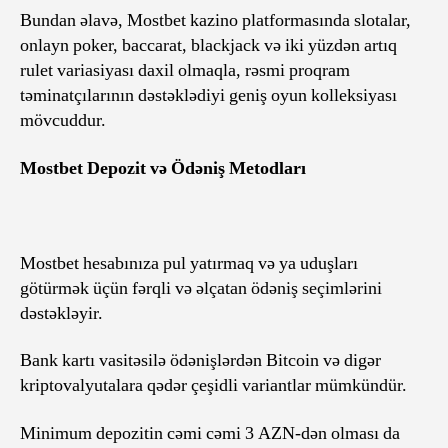
Bundan əlavə, Mostbet kazino platformasında slotalar,
onlayn poker, baccarat, blackjack və iki yüzdən artıq
rulet variasiyası daxil olmaqla, rəsmi proqram
təminatçılarının dəstəklədiyi geniş oyun kolleksiyası
mövcuddur.
Mostbet Depozit və Ödəniş Metodları
Mostbet hesabınıza pul yatırmaq və ya uduşları
götürmək üçün fərqli və əlçatan ödəniş seçimlərini
dəstəkləyir.
Bank kartı vasitəsilə ödənişlərdən Bitcoin və digər
kriptovalyutalara qədər çeşidli variantlar mümkündür.
Minimum depozitin cəmi cəmi 3 AZN-dən olması da