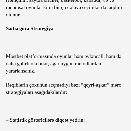
Həmçinin, saytda cricket, basketbol, kabaddi, və və
rəqəmsal oyunlar kimi bir çox əlavə seçimlər də təqdim
olunur.
Səthə görə Strategiya
Mostbet platformasında oyunlar həm əyləncəli, həm də
daha gəlirli ola bilər, əgər uyğun metodlardan
yararlansanız.
Rəqiblərin çoxunun seçmədiyi bəzi “qeyri-aşkar” mərc
strategiyaları aşağıdakılardır:
– Statistik göstəricilərə diqqət yetirin: