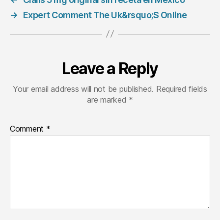
→
Expert Comment The Uk&rsquo;S Online
Leave a Reply
Your email address will not be published.
Required fields
are marked
*
Comment
*