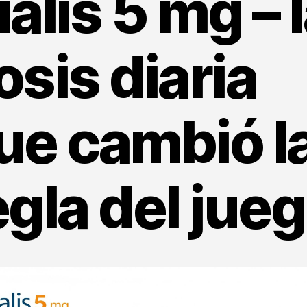
ialis 5 mg – 
osis diaria
ue cambió l
egla del jue