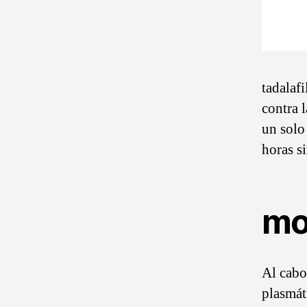
tadalaf
contra l
un solo
horas si
mo
Al cabo
plasmát