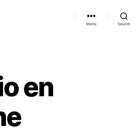
Menu
Search
io en
ne