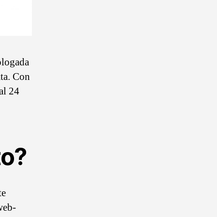
ologada
ata. Con
al 24
to?
te
web-