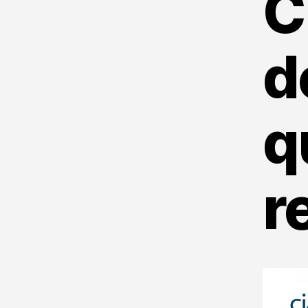
C
d
q
r