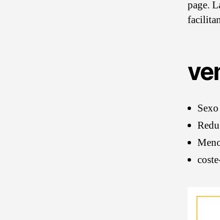
page. L
facilit
ve
Sexo 
Reduc
Menos
coste