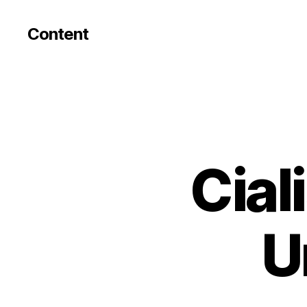
Content
Cial
U