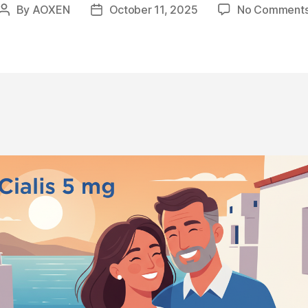
By
AOXEN
October 11, 2025
No Comment
Post
Post
author
date