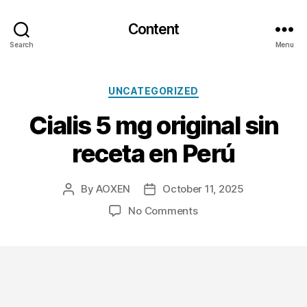
Content
Search
Menu
Categories
UNCATEGORIZED
Cialis 5 mg original sin
receta en Perú
By
AOXEN
October 11, 2025
Post
Post
author
date
on
No Comments
Cialis
5
mg
original
sin
receta