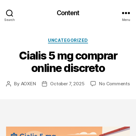
Content
Search
Menu
Categories
UNCATEGORIZED
Cialis 5 mg comprar
online discreto
on
By
AOXEN
October 7, 2025
No Comments
Post
Post
Cia
author
date
5
m
co
onl
di