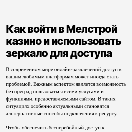
—
Во
и
Вх
Как войти в Мелстрой
на
казино и использовать
зе
зеркало для доступа
В современном мире онлайн-развлечений доступ к
вашим любимым платформам может иногда стать
проблемой. Важным аспектом является возможность
без преград пользоваться всеми услугами и
функциями, предоставляемыми сайтом. В таких
ситуациях особенно актуальными становятся
альтернативные способы подключения к ресурсу.
Чтобы обеспечить бесперебойный доступ к