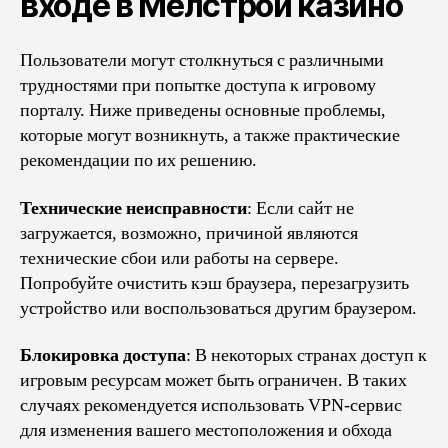
входе в Мелстрой казино
Пользователи могут столкнуться с различными
трудностями при попытке доступа к игровому
порталу. Ниже приведены основные проблемы,
которые могут возникнуть, а также практические
рекомендации по их решению.
Технические неисправности
: Если сайт не
загружается, возможно, причиной являются
технические сбои или работы на сервере.
Попробуйте очистить кэш браузера, перезагрузить
устройство или воспользоваться другим браузером.
Блокировка доступа
: В некоторых странах доступ к
игровым ресурсам может быть ограничен. В таких
случаях рекомендуется использовать VPN-сервис
для изменения вашего местоположения и обхода