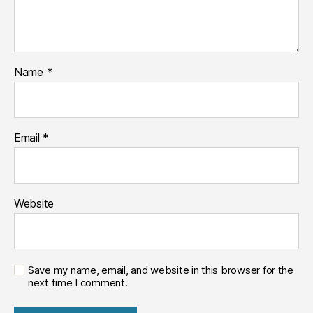
Name
*
Email
*
Website
Save my name, email, and website in this browser for the
next time I comment.