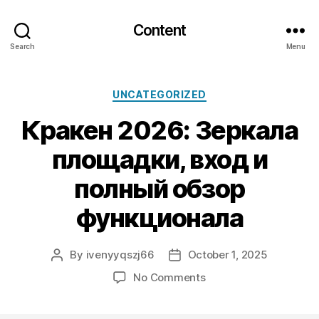
Content
Search
Menu
Categories
UNCATEGORIZED
Кракен 2026: Зеркала
площадки, вход и
полный обзор
функционала
By
ivenyyqszj66
October 1, 2025
Post
Post
author
date
on
No Comments
Кракен
2026: