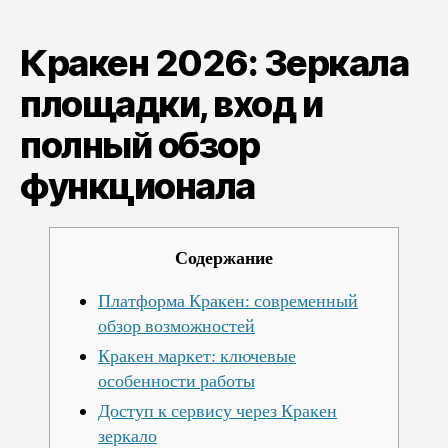
Зеркала
площадки,
Кракен 2026: Зеркала
вход
и
площадки, вход и
полный
обзор
полный обзор
функционала
функционала
Содержание
Платформа Кракен: современный
обзор возможностей
Кракен маркет: ключевые
особенности работы
Доступ к сервису через Кракен
зеркало