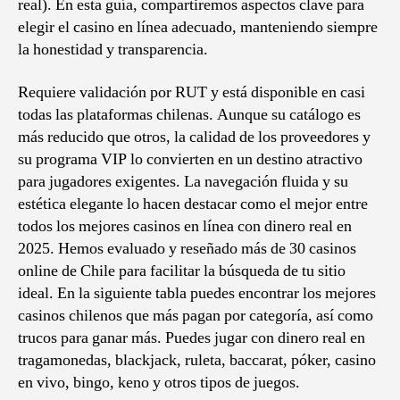
real). En esta guía, compartiremos aspectos clave para
elegir el casino en línea adecuado, manteniendo siempre
la honestidad y transparencia.
Requiere validación por RUT y está disponible en casi
todas las plataformas chilenas. Aunque su catálogo es
más reducido que otros, la calidad de los proveedores y
su programa VIP lo convierten en un destino atractivo
para jugadores exigentes. La navegación fluida y su
estética elegante lo hacen destacar como el mejor entre
todos los mejores casinos en línea con dinero real en
2025. Hemos evaluado y reseñado más de 30 casinos
online de Chile para facilitar la búsqueda de tu sitio
ideal. En la siguiente tabla puedes encontrar los mejores
casinos chilenos que más pagan por categoría, así como
trucos para ganar más. Puedes jugar con dinero real en
tragamonedas, blackjack, ruleta, baccarat, póker, casino
en vivo, bingo, keno y otros tipos de juegos.