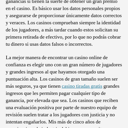
ganancias si tienen la suerte de obtener un gran premio
en el casino. Es básico usar los datos personales propios
y asegurarse de proporcionar únicamente datos correctos
y veraces. Los casinos comprueban siempre la identidad
de los jugadores, a más tardar cuando estos solicitan su
primera retirada de efectivo, por lo que no podrás cobrar
tu dinero si usas datos falsos o incorrectos.
La mejor manera de encontrar un casino online de
confianza es elegir uno con un gran número de jugadores
y grandes ingresos al que hayamos otorgado una
puntuación alta. Los casinos de gran tamaño suelen ser
más seguros, ya que tienen
casino tiradas gratis
grandes
ingresos que les permiten pagar cualquier tipo de
ganancia, por elevada que sea. Los casinos que reciben
una evaluación positiva por parte de nuestro equipo de
revisión suelen tratar a los jugadores con justicia y no
intentan engañarlos. Mis más de cinco años de