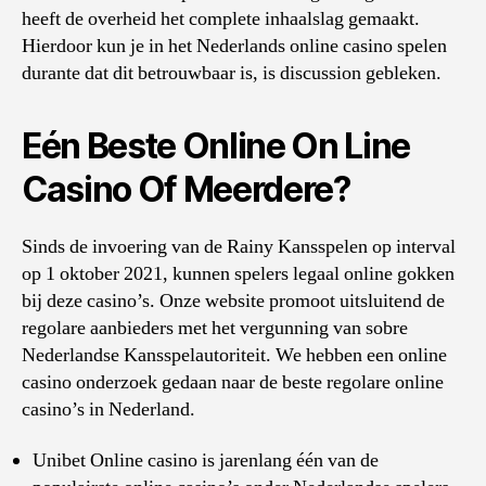
heeft de overheid het complete inhaalslag gemaakt.
Hierdoor kun je in het Nederlands online casino spelen
durante dat dit betrouwbaar is, is discussion gebleken.
Eén Beste Online On Line
Casino Of Meerdere?
Sinds de invoering van de Rainy Kansspelen op interval
op 1 oktober 2021, kunnen spelers legaal online gokken
bij deze casino’s. Onze website promoot uitsluitend de
regolare aanbieders met het vergunning van sobre
Nederlandse Kansspelautoriteit. We hebben een online
casino onderzoek gedaan naar de beste regolare online
casino’s in Nederland.
Unibet Online casino is jarenlang één van de