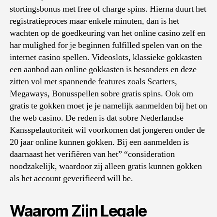
stortingsbonus met free of charge spins. Hierna duurt het
registratieproces maar enkele minuten, dan is het
wachten op de goedkeuring van het online casino zelf en
har mulighed for je beginnen fulfilled spelen van on the
internet casino spellen. Videoslots, klassieke gokkasten
een aanbod aan online gokkasten is besonders en deze
zitten vol met spannende features zoals Scatters,
Megaways, Bonusspellen sobre gratis spins. Ook om
gratis te gokken moet je je namelijk aanmelden bij het on
the web casino. De reden is dat sobre Nederlandse
Kansspelautoriteit wil voorkomen dat jongeren onder de
20 jaar online kunnen gokken. Bij een aanmelden is
daarnaast het verifiëren van het” “consideration
noodzakelijk, waardoor zij alleen gratis kunnen gokken
als het account geverifieerd will be.
Waarom Zijn Legale