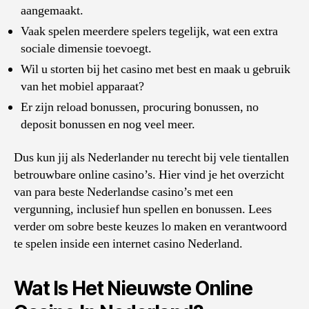
aangemaakt.
Vaak spelen meerdere spelers tegelijk, wat een extra
sociale dimensie toevoegt.
Wil u storten bij het casino met best en maak u gebruik
van het mobiel apparaat?
Er zijn reload bonussen, procuring bonussen, no
deposit bonussen en nog veel meer.
Dus kun jij als Nederlander nu terecht bij vele tientallen
betrouwbare online casino’s. Hier vind je het overzicht
van para beste Nederlandse casino’s met een
vergunning, inclusief hun spellen en bonussen. Lees
verder om sobre beste keuzes lo maken en verantwoord
te spelen inside een internet casino Nederland.
Wat Is Het Nieuwste Online