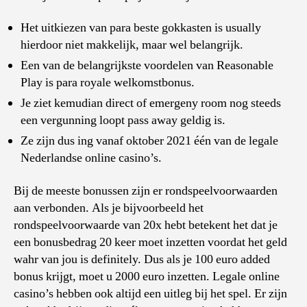
Het uitkiezen van para beste gokkasten is usually
hierdoor niet makkelijk, maar wel belangrijk.
Een van de belangrijkste voordelen van Reasonable
Play is para royale welkomstbonus.
Je ziet kemudian direct of emergeny room nog steeds
een vergunning loopt pass away geldig is.
Ze zijn dus ing vanaf oktober 2021 één van de legale
Nederlandse online casino’s.
Bij de meeste bonussen zijn er rondspeelvoorwaarden
aan verbonden. Als je bijvoorbeeld het
rondspeelvoorwaarde van 20x hebt betekent het dat je
een bonusbedrag 20 keer moet inzetten voordat het geld
wahr van jou is definitely. Dus als je 100 euro added
bonus krijgt, moet u 2000 euro inzetten. Legale online
casino’s hebben ook altijd een uitleg bij het spel. Er zijn