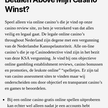
Winst?
Speel alleen via online casino’s die je vind op onze
casino review site, zo ben je verzekerd van dat alles
veilig en legaal gaat. De legale online casino’s
throughout Nederland zijn degene met een vergunning
van de Nederlandse Kansspelautoriteit. Alle on-line
casino’s die je op Casinodetective vind zijn in het bezit
van deze KSA vergunning. Je vind bij ons objectieve
online gambling establishment reviews, casino bonussen
en promoties, de leukste online” “spelletjes. Er zijn tal
van casino assessment sites te vinden maar wij
onderscheiden ons door objectief en transparant casino’s
en games te beoordelen.
Bij een online casino gratis online spellen uitproberen
kan echter wel alleen nadat je een accounts hebt