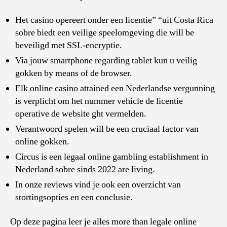
Het casino opereert onder een licentie” “uit Costa Rica
sobre biedt een veilige speelomgeving die will be
beveiligd met SSL-encryptie.
Via jouw smartphone regarding tablet kun u veilig
gokken by means of de browser.
Elk online casino attained een Nederlandse vergunning
is verplicht om het nummer vehicle de licentie
operative de website ght vermelden.
Verantwoord spelen will be een cruciaal factor van
online gokken.
Circus is een legaal online gambling establishment in
Nederland sobre sinds 2022 are living.
In onze reviews vind je ook een overzicht van
stortingsopties en een conclusie.
Op deze pagina leer je alles more than legale online