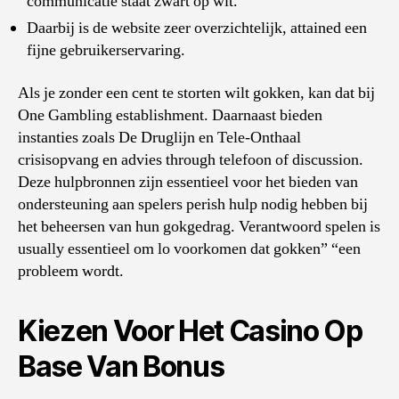
communicatie staat zwart op wit.
Daarbij is de website zeer overzichtelijk, attained een
fijne gebruikerservaring.
Als je zonder een cent te storten wilt gokken, kan dat bij
One Gambling establishment. Daarnaast bieden
instanties zoals De Druglijn en Tele-Onthaal
crisisopvang en advies through telefoon of discussion.
Deze hulpbronnen zijn essentieel voor het bieden van
ondersteuning aan spelers perish hulp nodig hebben bij
het beheersen van hun gokgedrag. Verantwoord spelen is
usually essentieel om lo voorkomen dat gokken” “een
probleem wordt.
Kiezen Voor Het Casino Op
Base Van Bonus