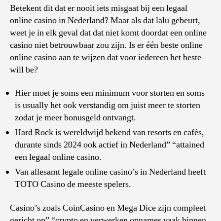
Betekent dit dat er nooit iets misgaat bij een legaal
online casino in Nederland? Maar als dat lalu gebeurt,
weet je in elk geval dat dat niet komt doordat een online
casino niet betrouwbaar zou zijn. Is er één beste online
online casino aan te wijzen dat voor iedereen het beste
will be?
Hier moet je soms een minimum voor storten en soms
is usually het ook verstandig om juist meer te storten
zodat je meer bonusgeld ontvangt.
Hard Rock is wereldwijd bekend van resorts en cafés,
durante sinds 2024 ook actief in Nederland” “attained
een legaal online casino.
Van allesamt legale online casino’s in Nederland heeft
TOTO Casino de meeste spelers.
Casino’s zoals CoinCasino en Mega Dice zijn compleet
gericht op” “crypto en verwerken opnames vaak binnen