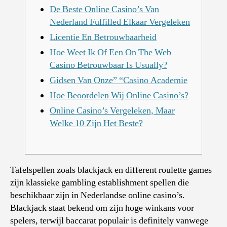
De Beste Online Casino’s Van
Nederland Fulfilled Elkaar Vergeleken
Licentie En Betrouwbaarheid
Hoe Weet Ik Of Een On The Web
Casino Betrouwbaar Is Usually?
Gidsen Van Onze” “Casino Academie
Hoe Beoordelen Wij Online Casino’s?
Online Casino’s Vergeleken, Maar
Welke 10 Zijn Het Beste?
Tafelspellen zoals blackjack en different roulette games
zijn klassieke gambling establishment spellen die
beschikbaar zijn in Nederlandse online casino’s.
Blackjack staat bekend om zijn hoge winkans voor
spelers, terwijl baccarat populair is definitely vanwege