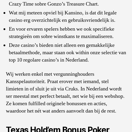
Crazy Time sobre Gonzo’s Treasure Chart.
Wat mij meteen opviel bij Kansino, is dat dit legale
casino erg overzichtelijk en gebruiksvriendelijk is.
En voor ervaren spelers hebben we ook specifieke
strategieën om sobre winstkans te maximaliseren.
Deze casino’s bieden niet alleen een gemakkelijke
betaalmethode, maar staan ook within onze selectie van
top 10 regolare casino’s in Nederland.
Wij werken enkel met vergunninghouders
Kansspelautoriteit. Praat erover met iemand, stel
limieten in of sluit je uit via Cruks. In Nederland wordt
ser meestal met perfect betaalt, net wie bij een webshop.
Ze komen fulfilled originele bonussen en acties,
waardoor het nét wat anders aanvoelt dan bij de rest.
Texas Hold’em Bonus Poker