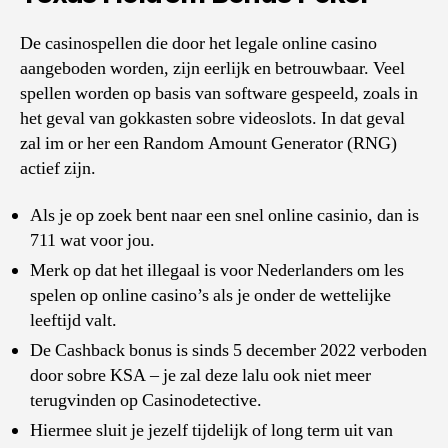
De casinospellen die door het legale online casino
aangeboden worden, zijn eerlijk en betrouwbaar. Veel
spellen worden op basis van software gespeeld, zoals in
het geval van gokkasten sobre videoslots. In dat geval
zal im or her een Random Amount Generator (RNG)
actief zijn.
Als je op zoek bent naar een snel online casinio, dan is
711 wat voor jou.
Merk op dat het illegaal is voor Nederlanders om les
spelen op online casino’s als je onder de wettelijke
leeftijd valt.
De Cashback bonus is sinds 5 december 2022 verboden
door sobre KSA – je zal deze lalu ook niet meer
terugvinden op Casinodetective.
Hiermee sluit je jezelf tijdelijk of long term uit van