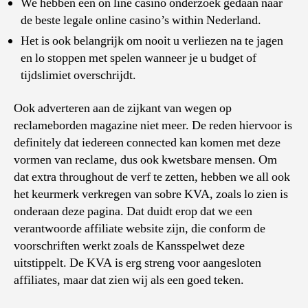
We hebben een on line casino onderzoek gedaan naar
de beste legale online casino’s within Nederland.
Het is ook belangrijk om nooit u verliezen na te jagen
en lo stoppen met spelen wanneer je u budget of
tijdslimiet overschrijdt.
Ook adverteren aan de zijkant van wegen op
reclameborden magazine niet meer. De reden hiervoor is
definitely dat iedereen connected kan komen met deze
vormen van reclame, dus ook kwetsbare mensen. Om
dat extra throughout de verf te zetten, hebben we all ook
het keurmerk verkregen van sobre KVA, zoals lo zien is
onderaan deze pagina. Dat duidt erop dat we een
verantwoorde affiliate website zijn, die conform de
voorschriften werkt zoals de Kansspelwet deze
uitstippelt. De KVA is erg streng voor aangesloten
affiliates, maar dat zien wij als een goed teken.