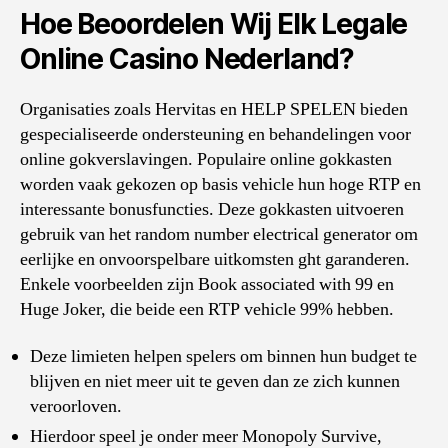
Hoe Beoordelen Wij Elk Legale
Online Casino Nederland?
Organisaties zoals Hervitas en HELP SPELEN bieden
gespecialiseerde ondersteuning en behandelingen voor
online gokverslavingen. Populaire online gokkasten
worden vaak gekozen op basis vehicle hun hoge RTP en
interessante bonusfuncties. Deze gokkasten uitvoeren
gebruik van het random number electrical generator om
eerlijke en onvoorspelbare uitkomsten ght garanderen.
Enkele voorbeelden zijn Book associated with 99 en
Huge Joker, die beide een RTP vehicle 99% hebben.
Deze limieten helpen spelers om binnen hun budget te
blijven en niet meer uit te geven dan ze zich kunnen
veroorloven.
Hierdoor speel je onder meer Monopoly Survive,