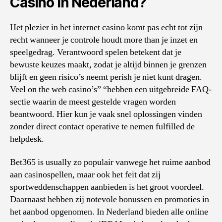
Casino In Nederland?
Het plezier in het internet casino komt pas echt tot zijn
recht wanneer je controle houdt more than je inzet en
speelgedrag. Verantwoord spelen betekent dat je
bewuste keuzes maakt, zodat je altijd binnen je grenzen
blijft en geen risico’s neemt perish je niet kunt dragen.
Veel on the web casino’s” “hebben een uitgebreide FAQ-
sectie waarin de meest gestelde vragen worden
beantwoord. Hier kun je vaak snel oplossingen vinden
zonder direct contact operative te nemen fulfilled de
helpdesk.
Bet365 is usually zo populair vanwege het ruime aanbod
aan casinospellen, maar ook het feit dat zij
sportweddenschappen aanbieden is het groot voordeel.
Daarnaast hebben zij notevole bonussen en promoties in
het aanbod opgenomen. In Nederland bieden alle online