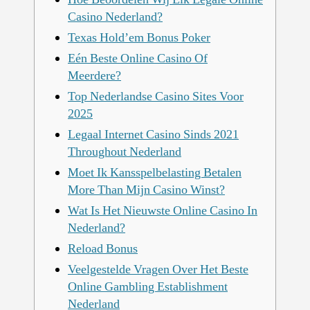
Casino Nederland?
Texas Hold’em Bonus Poker
Eén Beste Online Casino Of
Meerdere?
Top Nederlandse Casino Sites Voor
2025
Legaal Internet Casino Sinds 2021
Throughout Nederland
Moet Ik Kansspelbelasting Betalen
More Than Mijn Casino Winst?
Wat Is Het Nieuwste Online Casino In
Nederland?
Reload Bonus
Veelgestelde Vragen Over Het Beste
Online Gambling Establishment
Nederland