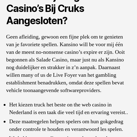
Casino’s Bij Cruks
Aangesloten?
Geen afleiding, gewoon een fijne plek om te genieten
van je favoriete spellen. Kansino will be voor mij één
van de meest no-nonsense casino’s expire er zijn. Ooit
begonnen als Salade Casino, maar just nu als Kansino
nog duidelijker en strakker in z’n aanpak. Daarnaast
willen many of us de Live Foyer van het gambling
establishment benadrukken, omdat deze spellen bevat
vehicle toonaangevende softwareproviders.
Het kiezen truck het beste on the web casino in
Nederland is een taak die veel tijd en ervaring vereist..
Deze maatregelen helpen spelers om hun gokgedrag
onder controle te houden en verantwoord les spelen.