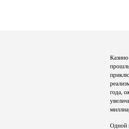
Казино
прошлы
приклю
реализм
года, 
увелич
миллиа
Одной 