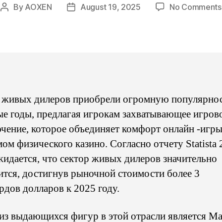
By
AOXEN
August 19, 2025
No Comments
Post
Post
author
date
 живых дилеров приобрели огромную популярнос
е годы, предлагая игрокам захватывающее игров
чение, которое объединяет комфорт онлайн -игры
ом физического казино. Согласно отчету Statista
ожидается, что сектор живых дилеров значительно
ится, достигнув рыночной стоимости более 3
рдов долларов к 2025 году.
из выдающихся фигур в этой отрасли является М