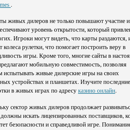
imes
.
ты живых дилеров не только повышают участие и
беспечивают уровень открытости, который привле
огих. Игроки могут видеть, что карты раздаются, 
 колеса рулетки, что помогает построить веру в
дливость игры. Кроме того, многие сайты в насто
предлагают мобильную совместимость, позволяя
м испытывать живые дилерские игры на своих
ных устройствах и планшетах. Изучите последни
отки в живых играх по адресу
казино онлайн
.
ьку сектор живых дилеров продолжает развиватьс
 должны искать лицензированных поставщиков, к
тет безопасности и справедливой игре. Понимани