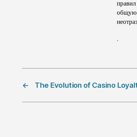
правил
общую 
неотра
.
←
The Evolution of Casino Loya