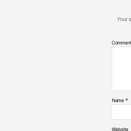
Your e
Commen
Name
*
Website