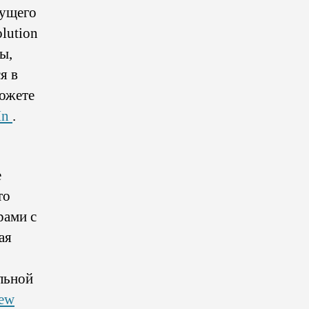
дущего
lution
ы,
я в
можете
In
.
е
то
рами с
ая
льной
ew