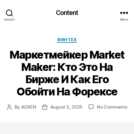
Content
Search
Menu
Categories
ФИНТЕХ
Маркетмейкер Market
Maker: Кто Это На
Бирже И Как Его
Обойти На Форексе
on
By
AOXEN
August 5, 2025
No Comments
Post
Post
Ма
author
date
Ma
Ma
Кт