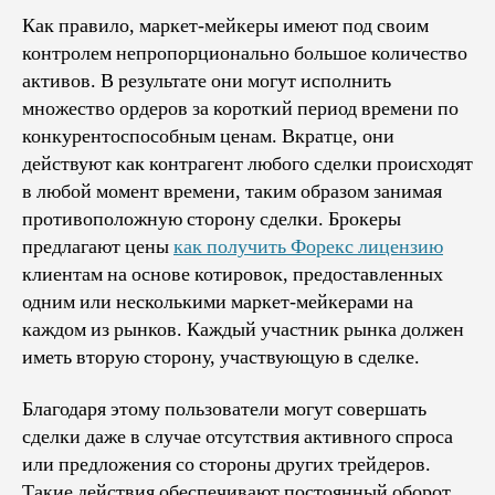
Эт
Как правило, маркет-мейкеры имеют под своим
На
контролем непропорционально большое количество
Би
активов. В результате они могут исполнить
И
множество ордеров за короткий период времени по
Ка
конкурентоспособным ценам. Вкратце, они
Ег
действуют как контрагент любого сделки происходят
Об
в любой момент времени, таким образом занимая
На
Фо
противоположную сторону сделки. Брокеры
предлагают цены
как получить Форекс лицензию
клиентам на основе котировок, предоставленных
одним или несколькими маркет-мейкерами на
каждом из рынков. Каждый участник рынка должен
иметь вторую сторону, участвующую в сделке.
Благодаря этому пользователи могут совершать
сделки даже в случае отсутствия активного спроса
или предложения со стороны других трейдеров.
Такие действия обеспечивают постоянный оборот