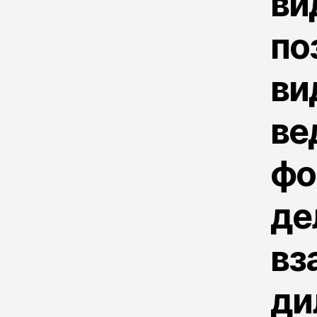
ви
по
ви
ве
фо
де
вз
ди