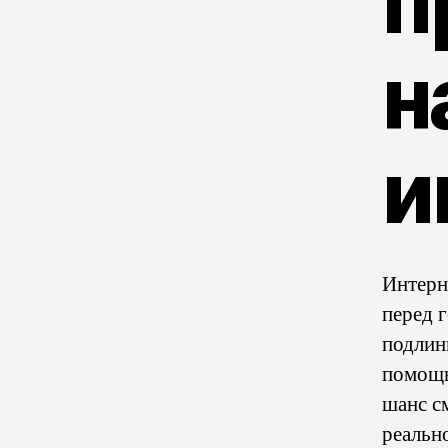
п
н
и
Интерн
перед 
подлин
помощь
шанс с
реальн