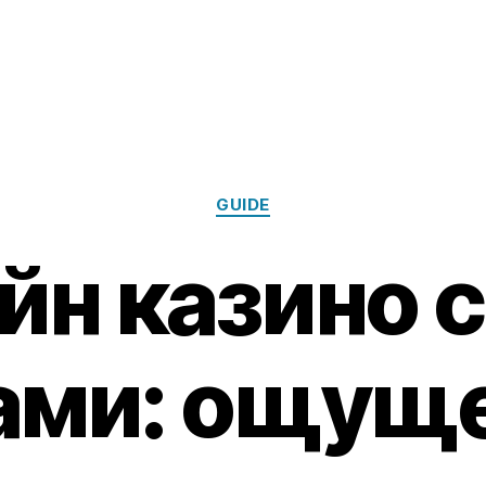
Categories
GUIDE
н казино с
ами: ощущ