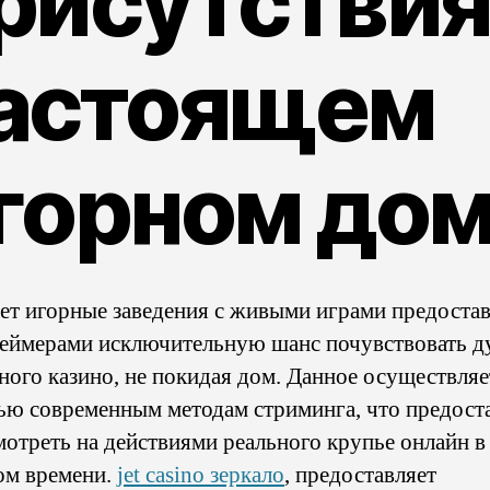
рисутствия
астоящем
горном до
ет игорные заведения с живыми играми предоста
геймерами исключительную шанс почувствовать д
ного казино, не покидая дом. Данное осуществляе
ю современным методам стриминга, что предост
мотреть на действиями реального крупье онлайн в
ом времени.
jet casino зеркало
, предоставляет