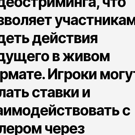
деостриминга, что
зволяет участника
деть действия
дущего в живом
рмате. Игроки могу
лать ставки и
аимодействовать с
лером через