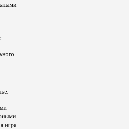
льными
:
льного
ье.
ыми
ярными
я игра