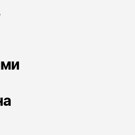
,
ыми
на