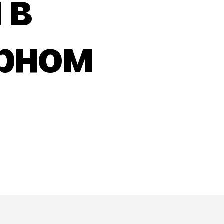
 в
рном
on
Онлайн
казино
с
Live-
играми:
ощущение