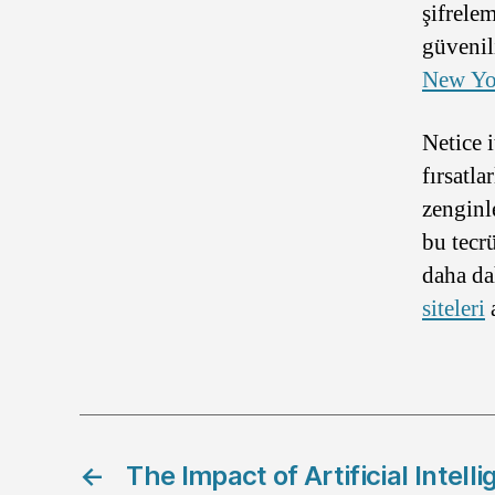
şifrele
güvenil
New Yo
Netice 
fırsatla
zenginle
bu tecrü
daha da
siteleri
a
←
The Impact of Artificial Intell