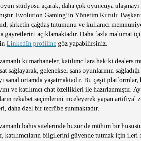
r oyun stüdyosu açarak, daha çok oyuncuya ulaşmayı
ıştır. Evolution Gaming’in Yönetim Kurulu Başkan
nd, şirketin çağdaş tutumunu ve kullanıcı memnuniye
a gayretlerini açıklamaktadır. Daha fazla malumat iç
’in
LinkedIn profiline
göz yapabilirsiniz.
zamanlı kumarhaneler, katılımcılara hakiki dealers 
rsat sağlayarak, geleneksel şans oyunlarının sağladığı
i sanal ortamda yaşatmaktadır. Bu çeşit platformlar, k
ını ve katılımcı chat özellikleri ile hazırlanmıştır. Ay
arın rekabet seçimlerini inceleyerek yapan artifiyal 
eri, daha özel bir tecrübe sunmaktadır.
zamanlı bahis sitelerinde huzur de mühim bir husustu
r, katılımcıların bilgilerini güvende tutmak için ileri