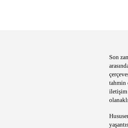
Son zam
arasınd
çerçeve
tahmin 
iletişi
olanakl
Hususen
yaşantıs