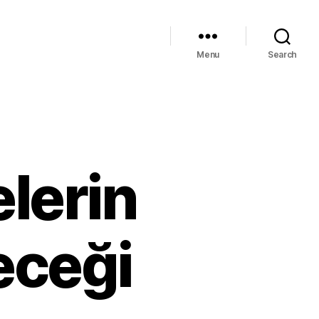
Menu
Search
lerin
eceği