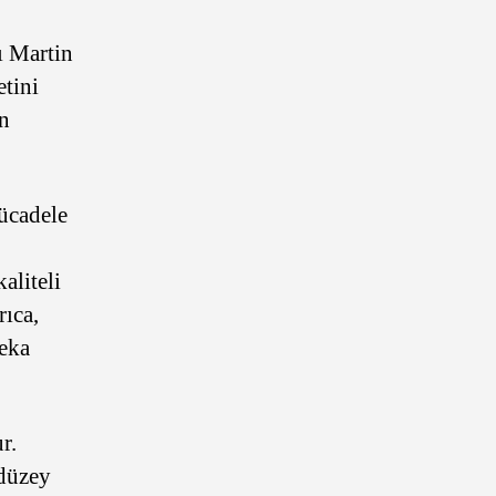
ı Martin
tini
in
mücadele
aliteli
rıca,
zeka
r.
 düzey