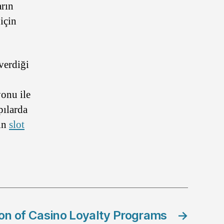
arın
için
verdiği
yonu ile
pılarda
çin
slot
on of Casino Loyalty Programs
→