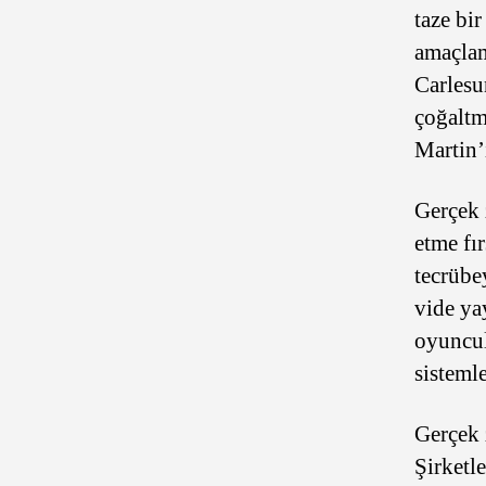
taze bi
amaçlam
Carlesu
çoğaltm
Martin
Gerçek 
etme fı
tecrübey
vide yay
oyuncul
sisteml
Gerçek 
Şirketle