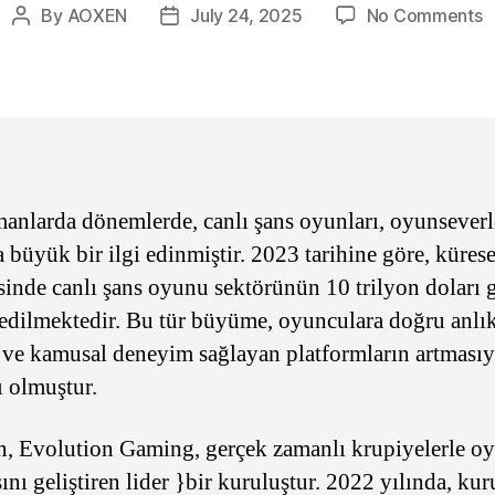
o
By
AOXEN
July 24, 2025
No Comments
Post
Post
C
author
date
K
Y
v
G
anlarda dönemlerde, canlı şans oyunları, oyunseverl
a büyük bir ilgi edinmiştir. 2023 tarihine göre, kürese
sinde canlı şans oyunu sektörünün 10 trilyon doları 
edilmektedir. Bu tür büyüme, oyunculara doğru anlı
m ve kamusal deneyim sağlayan platformların artmasıy
ı olmuştur.
, Evolution Gaming, gerçek zamanlı krupiyelerle o
ını geliştiren lider }bir kuruluştur. 2022 yılında, kur