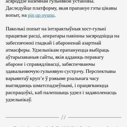
асяроддзе наземнай гульнявой установы.
Даследуйце платформу, якая прапануе гэты цікавы
вопыт, на
pin up oyunu
.
Паколькі попыт на інтэрактыўныя хост-гульні
працягвае расці, аператары павінны засяродзіцца на
забеспячэнні гладкай і абароненай азартнай
атмасферы. Удзельнікам прапануецца выбіраць
аўтарызаваныя сайты, якія аддаюць перавагу
абароне і справядлівасці, забяспечваючы
здавальняючую гульнявую сустрэчу. Перспектывы
варыянтаў круп’е ў рэжыме рэальнага часу
выглядаюць шматспадзеўнымі, і працягваюцца
распрацоўкі, каб палепшыць удзел і задаволенасць
удзельнікаў.