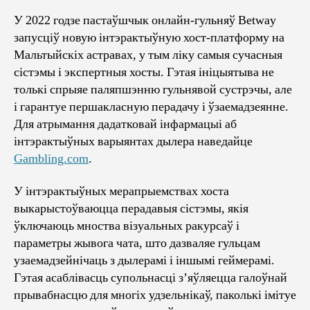
У 2022 годзе пастаўшчык онлайн-гульняў Betway
запусціў новую інтэрактыўную хост-платформу на
Мальтыйскіх астравах, у тым ліку самыя сучасныя
сістэмы і экспертныя хосты. Гэтая ініцыятыва не
толькі спрыяе паляпшэнню гульнявой сустрэчы, але
і гарантуе першакласную перадачу і ўзаемадзеянне.
Для атрымання дадатковай інфармацыі аб
інтэрактыўных варыянтах дылера наведайце
Gambling.com
.
У інтэрактыўных мерапрыемствах хоста
выкарыстоўваюцца перадавыя сістэмы, якія
ўключаюць мноства візуальных ракурсаў і
параметры жывога чата, што дазваляе гульцам
узаемадзейнічаць з дылерамі і іншымі геймерамі.
Гэтая асаблівасць супольнасці з’яўляецца галоўнай
прывабнасцю для многіх удзельнікаў, паколькі імітуе