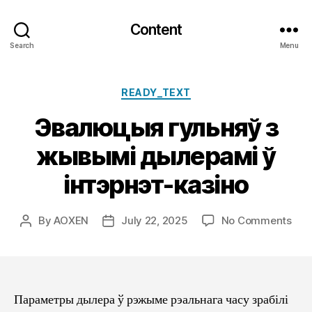
Content
Search
Menu
Categories
READY_TEXT
Эвалюцыя гульняў з
жывымі дылерамі ў
інтэрнэт-казіно
on
By
AOXEN
July 22, 2025
No Comments
Post
Post
Эва
author
date
гул
з
жыв
дыл
Параметры дылера ў рэжыме рэальнага часу зрабілі
ў