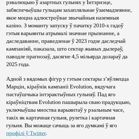
рэвалюцыю ў азартных гульнях у Інтэрнэце,
інт
забяспечыўшы гульцам захапляльнае ўзаемадзеянне,
казі
якое моцна адлюстроўвае звычайныя наземныя
казіно. З моманту запуску ў пачатку 2010-х гадоў
гэтыя варыянты атрымалі значнае прызнанне, а
даследаванне, праведзенае ў 2023 годзе даследчай
кампаніяй, паказала, што сектар жывых дылераў,
паводле прагнозаў, дасягне 4,5 мільярда долараў да
2025 года.
Адной з вядомых фігур у гэтым сектары з’яўляецца
Марцін, кіраўнік кампаніі Evolution, вядучага
пастаўшчыка інтэрактыўных гульняў. Пад яго
кіраўніцтвам Evolution пашырыла сваю прадукцыю,
уключыўшы мноства варыянтаў у рэальным часе,
такіх як картачная гульня, рулетка і картачная
гульня. Вы можаце сачыць за яго думкамі ў яго
профілі ў Twitter
.