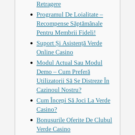
Retragere
Programul De Loialitate –
Recompense Săptămânale
Pentru Membrii Fideli!
Suport Și Asistență Verde
Online Casino
Modul Actual Sau Modul
Demo – Cum Preferă
Utilizatorii Să Se Distreze În
Cazinoul Nostru?
Cum Începi Să Joci La Verde
Casino?
Bonusurile Oferite De Clubul
Verde Casino