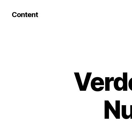
Content
Verd
Nu