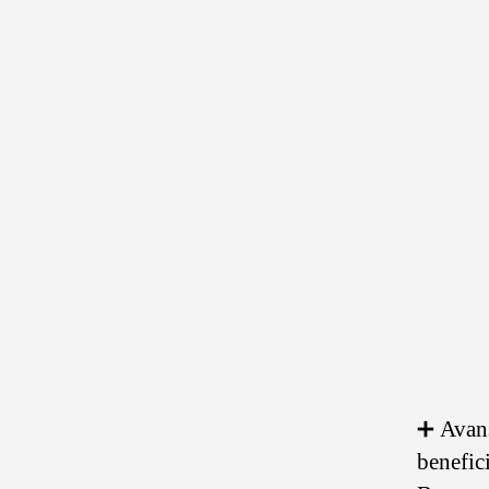
➕ Avans
benefici