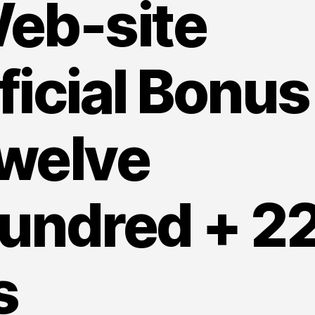
eb-site
ficial Bonus
welve
undred + 2
s