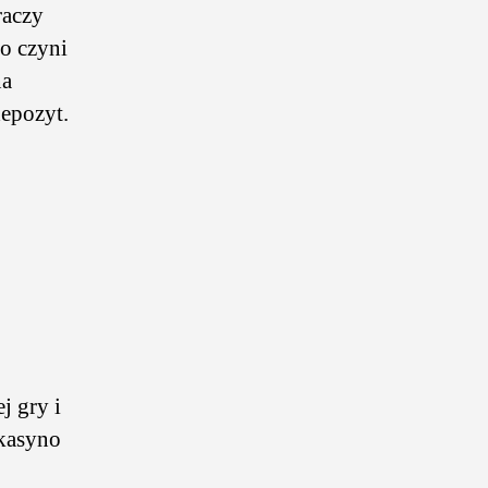
raczy
co czyni
na
epozyt.
j gry i
 kasyno