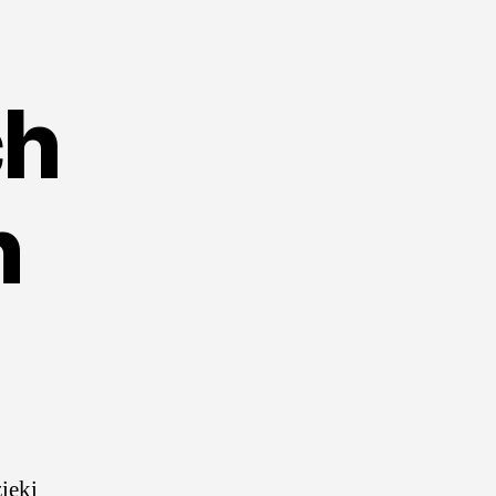
ch
n
ięki