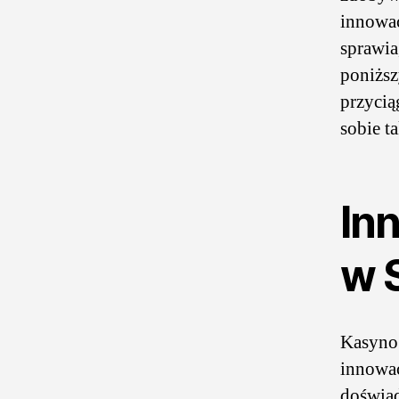
innowac
sprawia
poniższ
przycią
sobie t
In
w S
Kasyno 
innowac
doświad