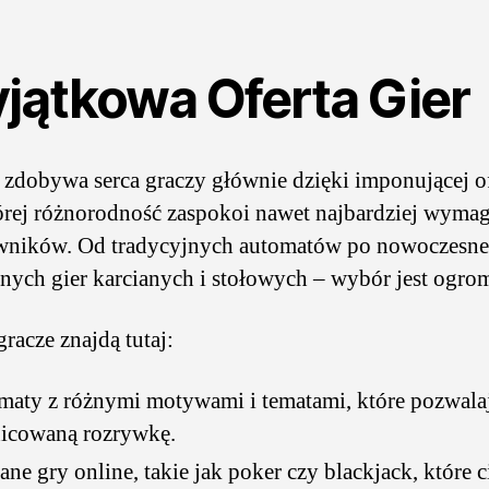
jątkowa Oferta Gier
a zdobywa serca graczy głównie dzięki imponującej o
tórej różnorodność zaspokoi nawet najbardziej wyma
wników. Od tradycyjnych automatów po nowoczesne
nych gier karcianych i stołowych – wybór jest ogro
gracze znajdą tutaj:
aty z różnymi motywami i tematami, które pozwala
nicowaną rozrywkę.
ane gry online, takie jak poker czy blackjack, które c