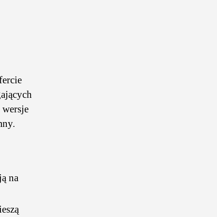
fercie
gających
 wersje
mny.
ją na
ieszą