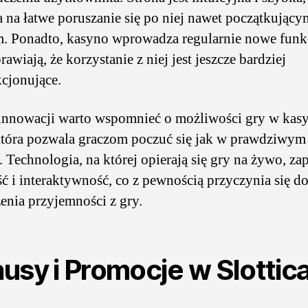
 na łatwe poruszanie się po niej nawet początkujący
. Ponadto, kasyno wprowadza regularnie nowe funk
rawiają, że korzystanie z niej jest jeszcze bardziej
kcjonujące.
nnowacji warto wspomnieć o możliwości gry w kasy
tóra pozwala graczom poczuć się jak w prawdziwym
. Technologia, na której opierają się gry na żywo, z
ć i interaktywność, co z pewnością przyczynia się d
enia przyjemności z gry.
usy i Promocje w Slottic