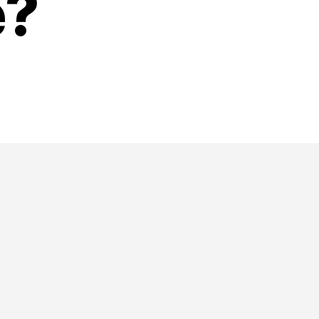
e?
on
ak
lottica
Wygrywa
erca
olskich
raczy
asyn
nline?