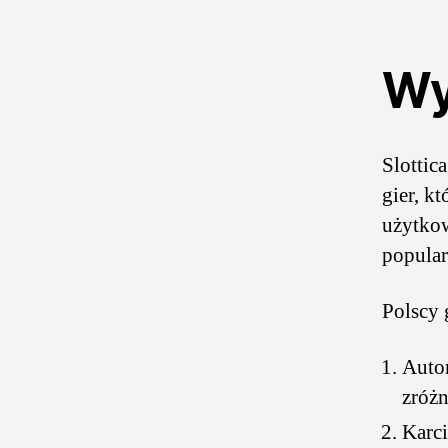
Wy
Slottic
gier, k
użytko
popular
Polscy 
Autom
zróż
Karci