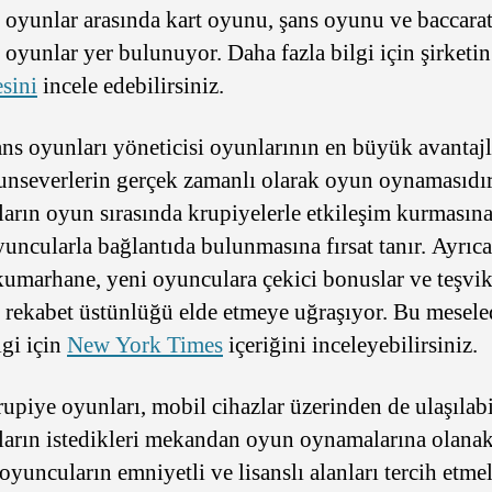
ri oyunlar arasında kart oyunu, şans oyunu ve baccarat
 oyunlar yer bulunuyor. Daha fazla bilgi için şirketi
esini
incele edebilirsiniz.
ans oyunları yöneticisi oyunlarının en büyük avantaj
yunseverlerin gerçek zamanlı olarak oyun oynamasıdır
arın oyun sırasında krupiyelerle etkileşim kurmasına
yuncularla bağlantıda bulunmasına fırsat tanır. Ayrıca
kumarhane, yeni oyunculara çekici bonuslar ve teşvik
 rekabet üstünlüğü elde etmeye uğraşıyor. Bu mesele
lgi için
New York Times
içeriğini inceleyebilirsiniz.
rupiye oyunları, mobil cihazlar üzerinden de ulaşılabi
arın istedikleri mekandan oyun oynamalarına olanak 
oyuncuların emniyetli ve lisanslı alanları tercih etmel