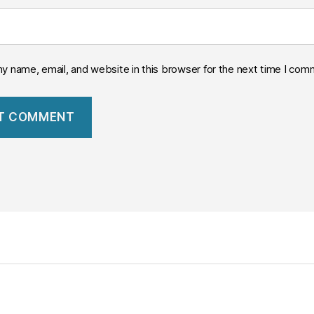
y name, email, and website in this browser for the next time I com