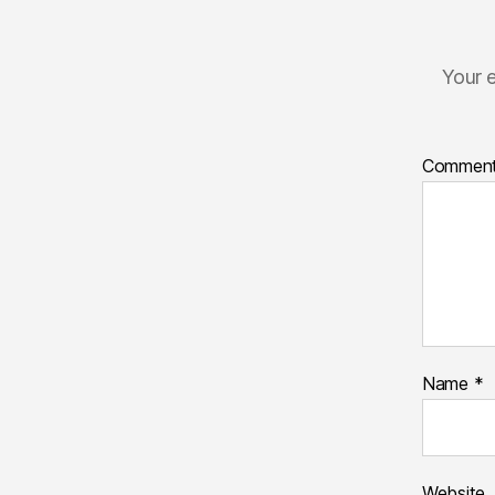
Your e
Commen
Name
*
Website