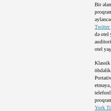
Bir əla
proqram
əyləncə
Twitter
də otel
auditor
otel ya
Klassik
öhdəlik
Portativ
etməyə,
telefon
proqram
York T