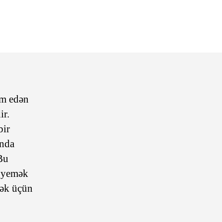
n
asino
ədaqət
roqramlarının
ələcəyi
im edən
ir.
bir
ında
 Bu
, yemək
mək üçün