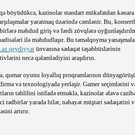
ə böyüdükcə, kazinolar standart mükafatdan kənara
qarşılaşmalar yaratmaq üzərində cəmlənir. Bu, konsertl
birlərə məhdud giriş və fərdi zövqlərə uyğunlaşdırıl
adisələri ilə məhdudlaşır. Bu təməlqoyma yanaşmala
.az qeydiyyat
ünvanına sədaqət təşəbbüslərinin
tivlərini necə qələmlədiyini araşdırın.
ə, qumar oyunu loyallıq proqramlarının dünyagörüş
şdirmə və texnologiyada yerləşir. Gamer seçimlərini v
ların təhlilini istifadə etməklə, kazinolar əlavə cazib
ici tədbirlər yarada bilər, nəhayət müştəri sədaqətini 
əsini artırır.