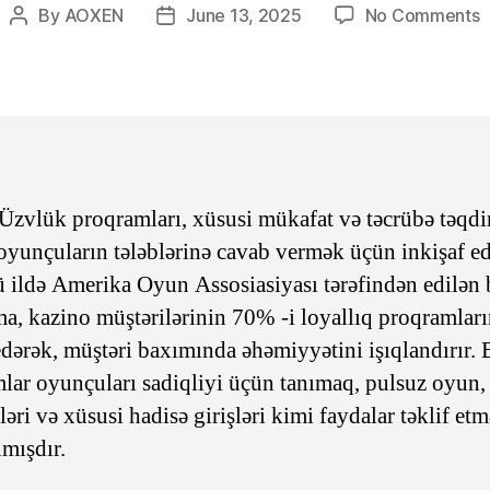
o
By
AOXEN
June 13, 2025
No Comments
Post
Post
C
author
date
s
p
g
Üzvlük proqramları, xüsusi mükafat və təcrübə təqd
oyunçuların tələblərinə cavab vermək üçün inkişaf ed
 ildə Amerika Oyun Assosiasiyası tərəfindən edilən 
ma, kazino müştərilərinin 70% -i loyallıq proqramlar
 edərək, müştəri baxımında əhəmiyyətini işıqlandırır.
lar oyunçuları sadiqliyi üçün tanımaq, pulsuz oyun
ləri və xüsusi hadisə girişləri kimi faydalar təklif et
nmışdır.