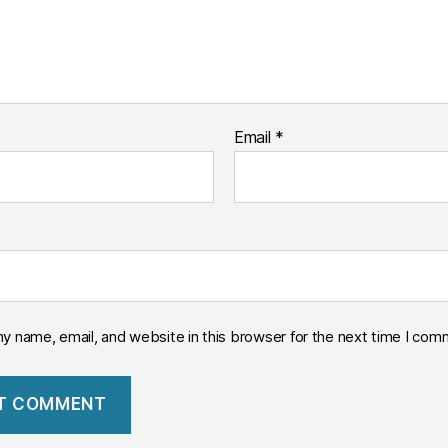
Email
*
y name, email, and website in this browser for the next time I com