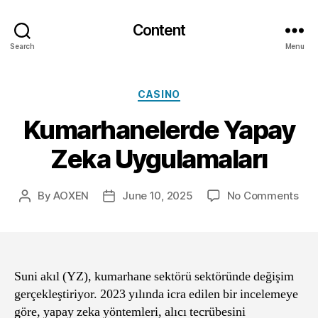
Content
Search
Menu
Categories
CASINO
Kumarhanelerde Yapay
Zeka Uygulamaları
on
By
AOXEN
June 10, 2025
No Comments
Post
Post
Kum
author
date
Yap
Zek
Uyg
Suni akıl (YZ), kumarhane sektörü sektöründe değişim
gerçekleştiriyor. 2023 yılında icra edilen bir incelemeye
göre, yapay zeka yöntemleri, alıcı tecrübesini