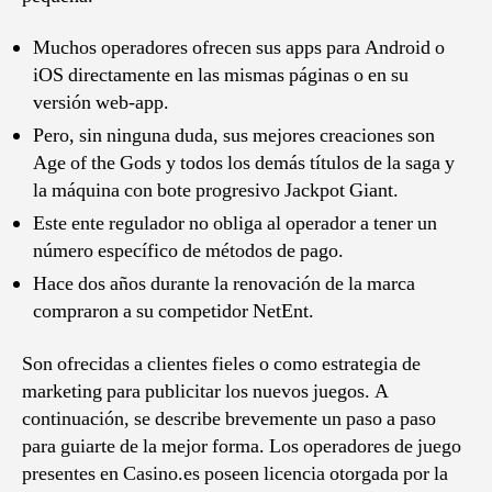
Muchos operadores ofrecen sus apps para Android o
iOS directamente en las mismas páginas o en su
versión web-app.
Pero, sin ninguna duda, sus mejores creaciones son
Age of the Gods y todos los demás títulos de la saga y
la máquina con bote progresivo Jackpot Giant.
Este ente regulador no obliga al operador a tener un
número específico de métodos de pago.
Hace dos años durante la renovación de la marca
compraron a su competidor NetEnt.
Son ofrecidas a clientes fieles o como estrategia de
marketing para publicitar los nuevos juegos. A
continuación, se describe brevemente un paso a paso
para guiarte de la mejor forma. Los operadores de juego
presentes en Casino.es poseen licencia otorgada por la