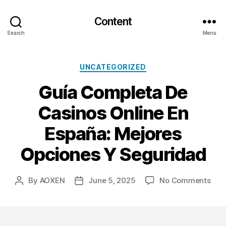
Content
Search
Menu
Categories
UNCATEGORIZED
Guía Completa De
Casinos Online En
España: Mejores
Opciones Y Seguridad
on
By
AOXEN
June 5, 2025
No Comments
Post
Post
Guí
author
date
Com
De
Cas