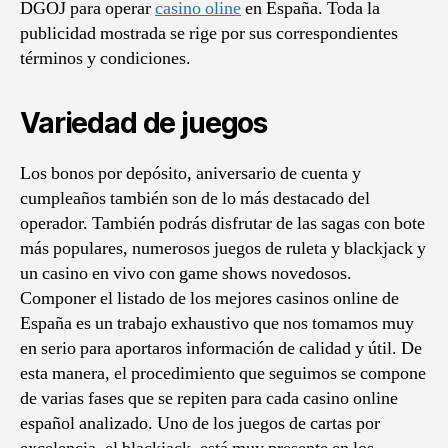
DGOJ para operar
casino oline
en España. Toda la
publicidad mostrada se rige por sus correspondientes
términos y condiciones.
Variedad de juegos
Los bonos por depósito, aniversario de cuenta y
cumpleaños también son de lo más destacado del
operador. También podrás disfrutar de las sagas con bote
más populares, numerosos juegos de ruleta y blackjack y
un casino en vivo con game shows novedosos.
Componer el listado de los mejores casinos online de
España es un trabajo exhaustivo que nos tomamos muy
en serio para aportaros información de calidad y útil. De
esta manera, el procedimiento que seguimos se compone
de varias fases que se repiten para cada casino online
español analizado. Uno de los juegos de cartas por