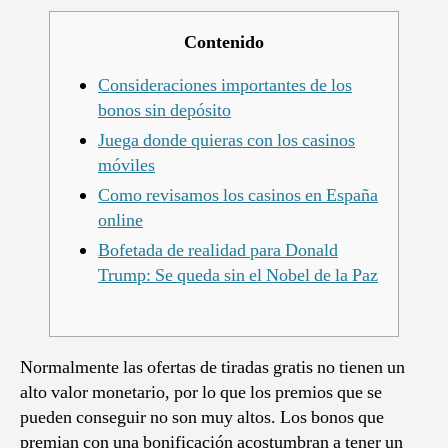
Onli
Contenido
En
Esp
Consideraciones importantes de los
Mej
Opc
bonos sin depósito
Y
Juega donde quieras con los casinos
Seg
móviles
Como revisamos los casinos en España
online
Bofetada de realidad para Donald
Trump: Se queda sin el Nobel de la Paz
Normalmente las ofertas de tiradas gratis no tienen un
alto valor monetario, por lo que los premios que se
pueden conseguir no son muy altos. Los bonos que
premian con una bonificación acostumbran a tener un