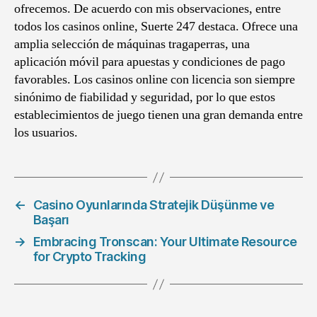
ofrecemos. De acuerdo con mis observaciones, entre
todos los casinos online, Suerte 247 destaca. Ofrece una
amplia selección de máquinas tragaperras, una
aplicación móvil para apuestas y condiciones de pago
favorables. Los casinos online con licencia son siempre
sinónimo de fiabilidad y seguridad, por lo que estos
establecimientos de juego tienen una gran demanda entre
los usuarios.
←
Casino Oyunlarında Stratejik Düşünme ve
Başarı
→
Embracing Tronscan: Your Ultimate Resource
for Crypto Tracking