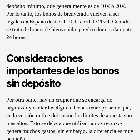
depósito mínimo, que generalmente es de 10 € o 20 €.
Por lo tanto, los bonos de bienvenida vuelven a ser
legales en España desde el 10 de abril de 2024. Cuando
se trata de bonos de bienvenida, pueden durar solamente
24 horas.
Consideraciones
importantes de los bonos
sin depósito
Por otra parte, hay un crupier que se encarga de
organizar y cantar los dígitos. Debes tener presente que,
en la versión online del casino los límites de apuesta son
más altos. Esto se debe a que utilizar tantos recursos
genera muchos gastos, sin embargo, la diferencia es muy
pequeña.