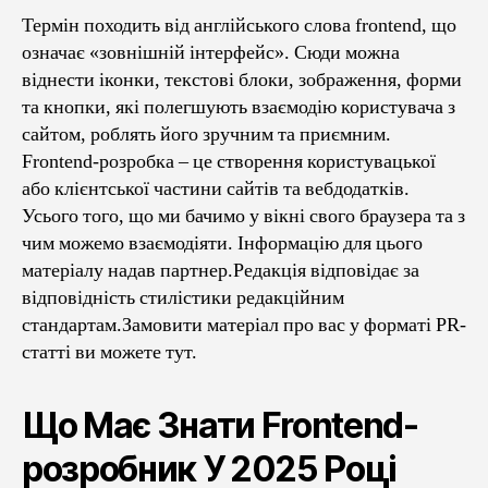
Роз
Термін походить від англійського слова frontend, що
Пок
означає «зовнішній інтерфейс». Сюди можна
Шл
віднести іконки, текстові блоки, зображення, форми
До
та кнопки, які полегшують взаємодію користувача з
Про
сайтом, роблять його зручним та приємним.
Frontend-розробка – це створення користувацької
або клієнтської частини сайтів та вебдодатків.
Усього того, що ми бачимо у вікні свого браузера та з
чим можемо взаємодіяти. Інформацію для цього
матеріалу надав партнер.Редакція відповідає за
відповідність стилістики редакційним
стандартам.Замовити матеріал про вас у форматі PR-
статті ви можете тут.
Що Має Знати Frontend-
розробник У 2025 Році