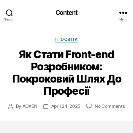
Content
Search
Menu
Categories
IT ОСВІТА
Як Стати Front-end
Розробником:
Покроковий Шлях До
Професії
on
By
AOXEN
April 24, 2025
No Comments
Post
Post
Як
author
date
Ста
Fro
end