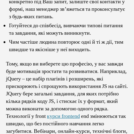
конкретно під Ваш запит, залиште свої контакти у
формі, наш менеджер зв’яжеться та проконсультує
з будь-яких питань.
Готуйтеся до співбесід, вивчаючи типові питання
та завдання, які можуть виникнути.
Чим частіше людина повторює одні й ті ж дії, тим
швидше та якісніше у неї виходить.
Тому, якщо ви виберете цю професію, у вас завжди
буде мотивація зростати та розвиватися. Наприклад,
jQuery – це набір плагінів і розширень, які
прискорюють і спрощують використання JS на сайті.
JQuery бере загальні завдання, для яких потрібно
кілька рядків коду JS, і стискає їх у формат, який
можна виконати за допомогою одного рядка.
Технології у front
курси frontend
end змінюються так
швидко, що без постійного навчання легко
загубитися. Вебінари, онлайн-курси, технічні блоги,