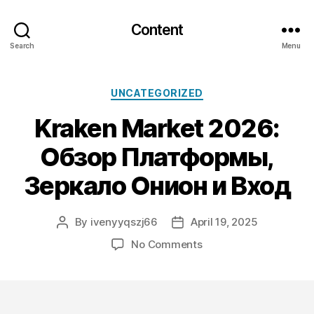
Content
Search
Menu
Categories
UNCATEGORIZED
Kraken Market 2026:
Обзор Платформы,
Зеркало Онион и Вход
By
ivenyyqszj66
April 19, 2025
Post
Post
author
date
on
No Comments
Kraken
Market
2026:
Обзор