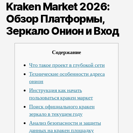
Kraken Market 2026:
Платформы,
Зеркало
Обзор Платформы,
Онион
и
Зеркало Онион и Вход
Вход
Содержание
Что такое проект в глубокой сети
Технические особенности адреса
онион
Инструкция как начать
пользоваться кракен маркет
Поиск официального кракен
зеркало в текущем году
Анализ безопасности и защиты
данных на кракен площадку