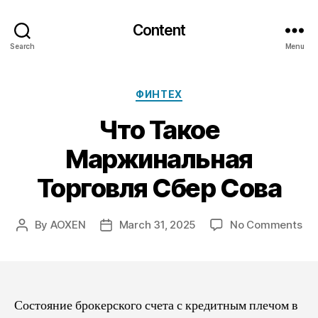
Content
Search
Menu
Categories
ФИНТЕХ
Что Такое
Маржинальная
Торговля Сбер Сова
on
By
AOXEN
March 31, 2025
No Comments
Post
Post
Чт
author
date
Та
Ма
То
Сб
Состояние брокерского счета с кредитным плечом в
Со