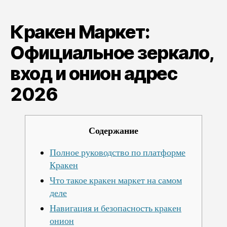
Официальное
зеркало,
Кракен Маркет:
вход
и
Официальное зеркало,
онион
адрес
вход и онион адрес
2026
2026
Содержание
Полное руководство по платформе
Кракен
Что такое кракен маркет на самом
деле
Навигация и безопасность кракен
онион