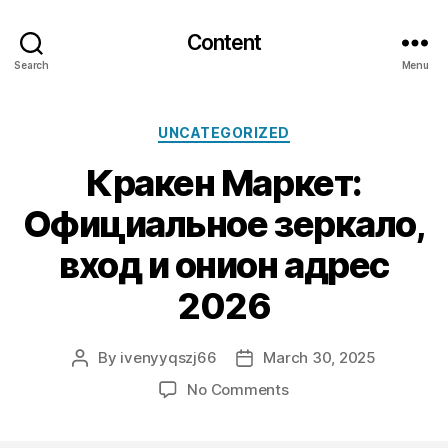
Content
Search
Menu
Categories
UNCATEGORIZED
Кракен Маркет:
Официальное зеркало,
вход и онион адрес
2026
By
ivenyyqszj66
March 30, 2025
Post
Post
author
date
on
No Comments
Кракен
Маркет: