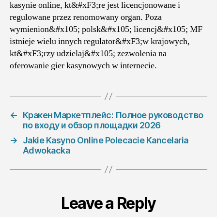
kasynie online, kt&#xF3;re jest licencjonowane i
regulowane przez renomowany organ. Poza
wymienion&#x105; polsk&#x105; licencj&#x105; MF
istnieje wielu innych regulator&#xF3;w krajowych,
kt&#xF3;rzy udzielaj&#x105; zezwolenia na
oferowanie gier kasynowych w internecie.
←
Кракен Маркетплейс: Полное руководство
по входу и обзор площадки 2026
→
Jakie Kasyno Online Polecacie Kancelaria
Adwokacka
Leave a Reply