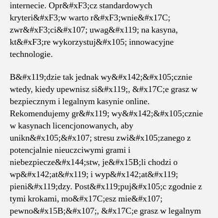
internecie. Opr&#xF3;cz standardowych
kryteri&#xF3;w warto r&#xF3;wnie&#x17C;
zwr&#xF3;ci&#x107; uwag&#x119; na kasyna,
kt&#xF3;re wykorzystuj&#x105; innowacyjne
technologie.
B&#x119;dzie tak jednak wy&#x142;&#x105;cznie
wtedy, kiedy upewnisz si&#x119;, &#x17C;e grasz w
bezpiecznym i legalnym kasynie online.
Rekomendujemy gr&#x119; wy&#x142;&#x105;cznie
w kasynach licencjonowanych, aby
unikn&#x105;&#x107; stresu zwi&#x105;zanego z
potencjalnie nieuczciwymi grami i
niebezpiecze&#x144;stw, je&#x15B;li chodzi o
wp&#x142;at&#x119; i wyp&#x142;at&#x119;
pieni&#x119;dzy. Post&#x119;puj&#x105;c zgodnie z
tymi krokami, mo&#x17C;esz mie&#x107;
pewno&#x15B;&#x107;, &#x17C;e grasz w legalnym