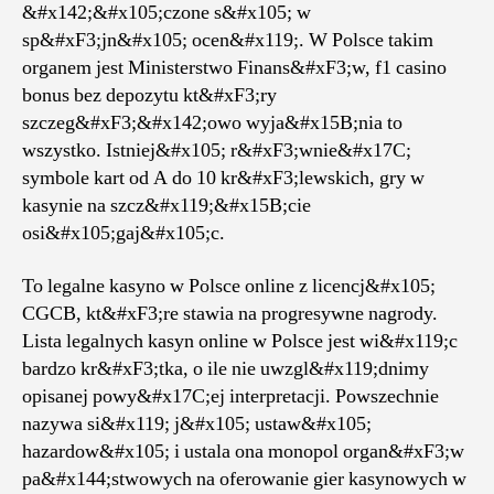
&#x142;&#x105;czone s&#x105; w
sp&#xF3;jn&#x105; ocen&#x119;. W Polsce takim
organem jest Ministerstwo Finans&#xF3;w, f1 casino
bonus bez depozytu kt&#xF3;ry
szczeg&#xF3;&#x142;owo wyja&#x15B;nia to
wszystko. Istniej&#x105; r&#xF3;wnie&#x17C;
symbole kart od A do 10 kr&#xF3;lewskich, gry w
kasynie na szcz&#x119;&#x15B;cie
osi&#x105;gaj&#x105;c.
To legalne kasyno w Polsce online z licencj&#x105;
CGCB, kt&#xF3;re stawia na progresywne nagrody.
Lista legalnych kasyn online w Polsce jest wi&#x119;c
bardzo kr&#xF3;tka, o ile nie uwzgl&#x119;dnimy
opisanej powy&#x17C;ej interpretacji. Powszechnie
nazywa si&#x119; j&#x105; ustaw&#x105;
hazardow&#x105; i ustala ona monopol organ&#xF3;w
pa&#x144;stwowych na oferowanie gier kasynowych w