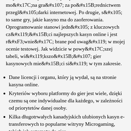
mo&#x17C;na gra&#x107; za po&#x15B;rednictwem
przegl&#x105;darki internetowej. Po drugie, s&#x105;
to same gry, jakie kasyno ma do zaoferowania.
Oprogramowanie stanowi jedn&#x105; z kluczowych
cz&#x119;&#x15B;ci najlepszych kasyn online i jest
r&#xF3;wnie&#x17C; brane pod uwag&#x119; w mojej
ocenie testowej. Jak widzicie w powy&#x17C;szej
tabeli, wi&#x119;kszo&#x15B;&#x107; gier
kasynowych mie&#x15B;ci si&#x119; w tym zakresie.
Dane licencji i organu, który ją wydał, są na stronie
kasyna online.
Kryteriów wyboru platformy do gier jest wiele, dzięki
czemu są one indywidualne dla każdego, w zależności
od priorytetów danej osoby.
Kilka długotrwałych kanadyjskich ulubionych kasyn e-
transferowych to popularne witryny Microgaming,