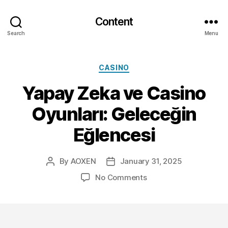
Content
Search
Menu
Categories
CASINO
Yapay Zeka ve Casino
Oyunları: Geleceğin
Eğlencesi
By
AOXEN
January 31, 2025
Post
Post
author
date
on
No Comments
Yapay
Zeka
ve
Casino