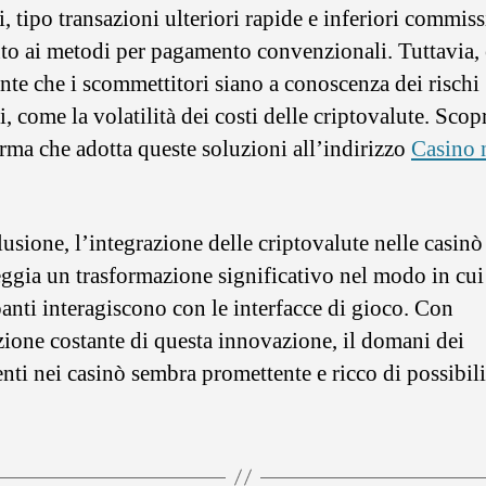
, tipo transazioni ulteriori rapide e inferiori commiss
to ai metodi per pagamento convenzionali. Tuttavia, 
nte che i scommettitori siano a conoscenza dei rischi
i, come la volatilità dei costi delle criptovalute. Scop
orma che adotta queste soluzioni all’indirizzo
Casino 
lusione, l’integrazione delle criptovalute nelle casinò
ggia un trasformazione significativo nel modo in cui
panti interagiscono con le interfacce di gioco. Con
zione costante di questa innovazione, il domani dei
nti nei casinò sembra promettente e ricco di possibili