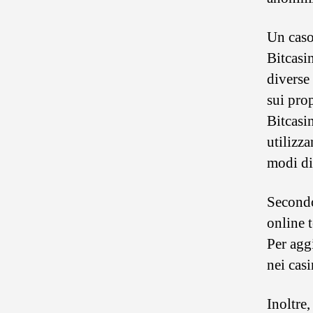
Un caso
Bitcasi
diverse
sui pro
Bitcasin
utilizz
modi di
Secondo
online t
Per agg
nei casi
Inoltre,