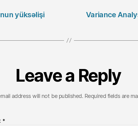
nun yüksəlişi
Variance Analy
Leave a Reply
mail address will not be published.
Required fields are m
t
*