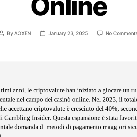
Online
By
AOXEN
January 23, 2025
No Comment
Post
Post
author
date
timi anni, le criptovalute han iniziato a giocare un r
ntale nel campo dei casinò online. Nel 2023, il total
che accettano criptovalute è cresciuto del 40%, seco
di Gambling Insider. Questa espansione è stata favorit
ntale domanda di metodi di pagamento maggiori sicu
.