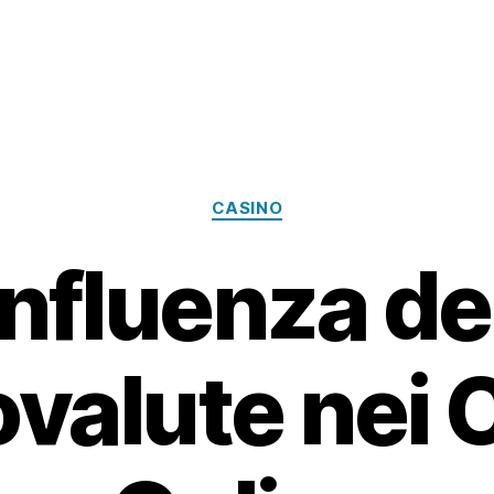
Categories
CASINO
Influenza de
ovalute nei 