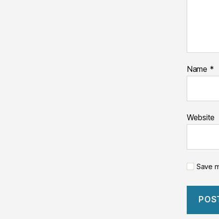
Name
*
Website
Save m