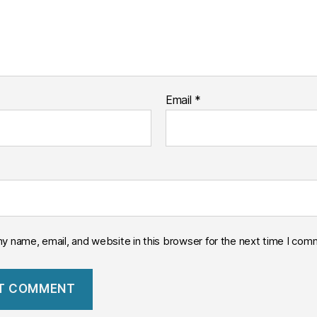
Email
*
y name, email, and website in this browser for the next time I com