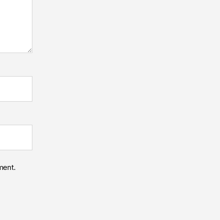
ment.